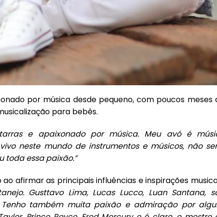
aixonado por música desde pequeno, com poucos meses 
e musicalização para bebês.
itarras e apaixonado por música. Meu avó é músi
 vivo neste mundo de instrumentos e músicos, não ser
u toda essa paixão.”
ao afirmar as principais influências e inspirações musica
anejo. Gusttavo Lima, Lucas Lucco, Luan Santana, s
. Tenho também muita paixão e admiração por algu
Taylor, Prince Royce, Fred Mercury e é claro, o mestre 