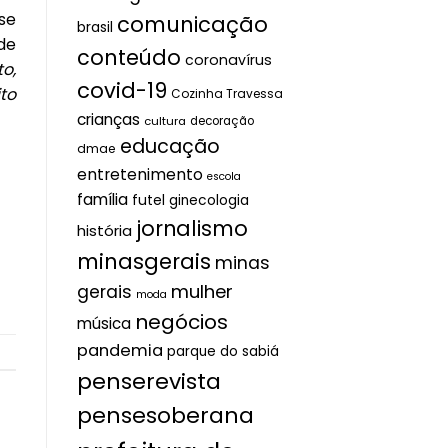
se
comunicação
brasil
de
conteúdo
coronavírus
o,
covid-19
to
Cozinha Travessa
crianças
cultura
decoração
educação
dmae
entretenimento
escola
família
futel
ginecologia
jornalismo
história
minasgerais
minas
mulher
gerais
moda
negócios
música
pandemia
parque do sabiá
penserevista
pensesoberana