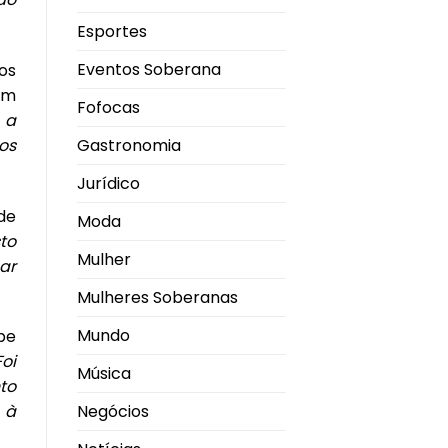
Esportes
Eventos Soberana
os
em
Fofocas
 a
os
Gastronomia
Jurídico
de
Moda
sto
Mulher
ar
Mulheres Soberanas
Mundo
pe
Foi
Música
to
Negócios
 à