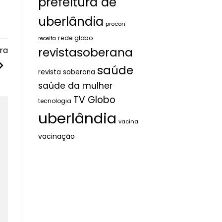
prefeitura de
uberlândia
procon
rede globo
receita
revistasoberana
ra
saúde
revista soberana
saúde da mulher
TV Globo
tecnologia
uberlândia
vacina
vacinação