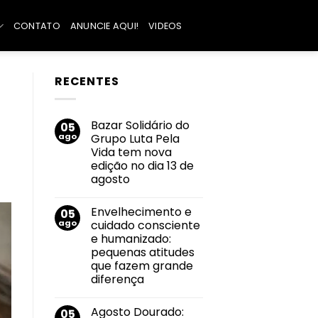
CONTATO
ANUNCIE AQUI!
VIDEOS
RECENTES
Bazar Solidário do
05
ago
Grupo Luta Pela
Vida tem nova
edição no dia 13 de
agosto
Nenhum
comentário
Envelhecimento e
05
em
Bazar
ago
cuidado consciente
Solidário
e humanizado:
do
Grupo
pequenas atitudes
Luta
que fazem grande
Pela
Vida
diferença
tem
Nenhum
nova
comentário
edição
Agosto Dourado:
05
em
no