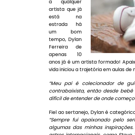
a qualquer
artista que já
está na
estrada há
um bom
tempo,
Dylan
Ferreira
de
apenas 10
anos já é um artista formado! Ap
vida iniciou a trajetória em aulas d
“Meu pai é colecionador de gu
contrabaixista, então desde bebê
difícil de entender de onde começo
Fiel ao sertanejo,
Dylan
é categórico 
“Sempre fui apaixonado pelo sert
algumas das minhas inspirações
astros internacionais, como Steve 