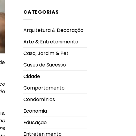
convivência
comentário
durante
em
os
CATEGORIAS
Homem-
dias
Aranha
mais
lidera
quentes
procura
nos
Arquitetura & Decoração
cinemas
de
Uberlândia
Arte & Entretenimento
e
impulsiona
movimento
Casa, Jardim & Pet
nas
salas
de
de
Cases de Sucesso
exibição
Cidade
co
Comportamento
ia
Condomínios
Economia
is.
ão
Educação
ns
Entretenimento
do