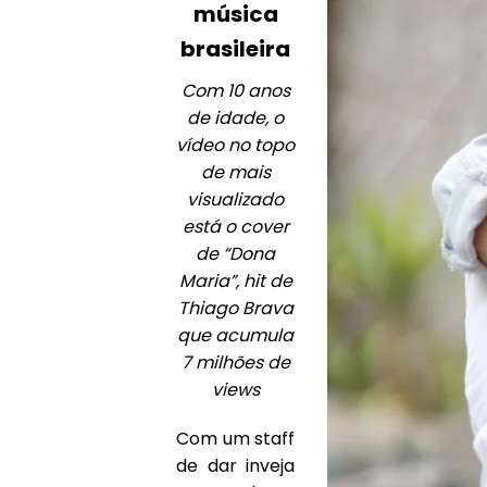
música
brasileira
Com 10 anos
de idade, o
vídeo no topo
de mais
visualizado
está o cover
de “Dona
Maria”, hit de
Thiago Brava
que acumula
7 milhões de
views
Com um staff
de dar inveja