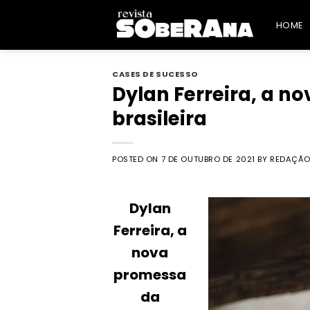
Skip
to
HOME
content
CASES DE SUCESSO
Dylan Ferreira, a 
brasileira
POSTED ON
7 DE OUTUBRO DE 2021
BY
REDAÇÃO
Dylan
Ferreira, a
nova
promessa
da