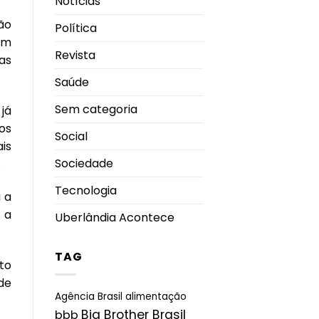
Notícias
ão
Política
ram
Revista
as
Saúde
Sem categoria
já
os
Social
is
Sociedade
.
Tecnologia
a a
 a
Uberlândia Acontece
TAG
to
de
Agência Brasil
alimentação
Big Brother Brasil
bbb