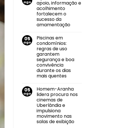
Envelhecimento
dia
ago
apoio, informação e
e
13
acolhimento
cuidado
de
consciente
agosto
fortalecem o
e
sucesso da
humanizado:
pequenas
amamentação
atitudes
Nenhum
que
comentário
fazem
Piscinas em
05
em
grande
Agosto
diferença
ago
condomínios:
Dourado:
regras de uso
apoio,
informação
garantem
e
segurança e boa
acolhimento
fortalecem
convivência
o
durante os dias
sucesso
da
mais quentes
amamentação
Nenhum
comentário
Homem-Aranha
05
em
Piscinas
ago
lidera procura nos
em
cinemas de
condomínios:
regras
Uberlândia e
de
impulsiona
uso
garantem
movimento nas
segurança
salas de exibição
e
boa
Nenhum