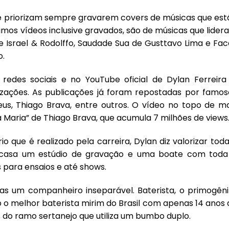
e priorizam sempre gravarem covers de músicas que est
timos vídeos inclusive gravados, são de músicas que lide
 Israel & Rodolffo, Saudade Sua de Gusttavo Lima e Fac
o.
edes sociais e no YouTube oficial de Dylan Ferreira 
zações. As publicações já foram repostadas por famos
s, Thiago Brava, entre outros. O vídeo no topo de ma
na Maria” de Thiago Brava, que acumula 7 milhões de views
io que é realizado pela carreira, Dylan diz valorizar tod
m casa um estúdio de gravação e uma boate com toda
 para ensaios e até shows.
s um companheiro inseparável. Baterista, o primogêni
 o melhor baterista mirim do Brasil com apenas 14 anos 
s do ramo sertanejo que utiliza um bumbo duplo.