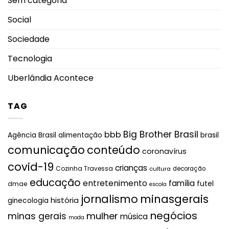
Sem categoria
Social
Sociedade
Tecnologia
Uberlândia Acontece
TAG
Big Brother Brasil
bbb
brasil
Agência Brasil
alimentação
comunicação
conteúdo
coronavírus
covid-19
crianças
Cozinha Travessa
cultura
decoração
educação
entretenimento
família
futel
dmae
escola
jornalismo
minasgerais
história
ginecologia
negócios
mulher
minas gerais
música
moda