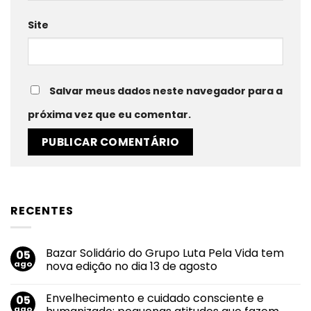
Site
Salvar meus dados neste navegador para a
próxima vez que eu comentar.
RECENTES
Bazar Solidário do Grupo Luta Pela Vida tem
05
ago
nova edição no dia 13 de agosto
Nenhum
comentário
Envelhecimento e cuidado consciente e
05
em
Bazar
ago