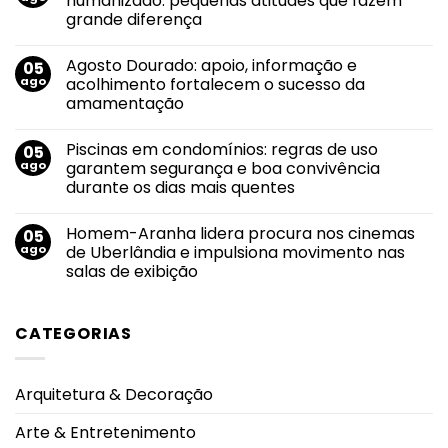
humanizado: pequenas atitudes que fazem
Solidário
grande diferença
do
Grupo
Nenhum
Luta
comentário
Pela
Agosto Dourado: apoio, informação e
05
em
Vida
Envelhecimento
ago
acolhimento fortalecem o sucesso da
tem
e
nova
amamentação
cuidado
edição
consciente
no
Nenhum
e
dia
comentário
humanizado:
Piscinas em condomínios: regras de uso
05
em
13
pequenas
Agosto
de
ago
garantem segurança e boa convivência
atitudes
Dourado:
agosto
que
durante os dias mais quentes
apoio,
fazem
informação
grande
Nenhum
e
diferença
comentário
acolhimento
Homem-Aranha lidera procura nos cinemas
05
em
fortalecem
Piscinas
ago
de Uberlândia e impulsiona movimento nas
o
em
sucesso
salas de exibição
condomínios:
da
regras
amamentação
Nenhum
de
comentário
uso
em
garantem
CATEGORIAS
Homem-
segurança
Aranha
e
lidera
boa
procura
convivência
nos
durante
Arquitetura & Decoração
cinemas
os
de
dias
Uberlândia
mais
Arte & Entretenimento
e
quentes
impulsiona