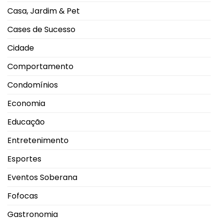
movimento
Casa, Jardim & Pet
nas
salas
de
Cases de Sucesso
exibição
Cidade
Comportamento
Condomínios
Economia
Educação
Entretenimento
Esportes
Eventos Soberana
Fofocas
Gastronomia