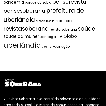
penserevista
pandemia
parque do sabiá
prefeitura de
pensesoberana
uberlândia
rede globo
procon
receita
revistasoberana
saúde
revista soberana
TV Globo
saúde da mulher
tecnologia
uberlândia
vacinação
vacina
A Revista Soberana leva conteúdo relevante e de qualidade
para todo o Brasil. É a marca de comunicação da Soberana