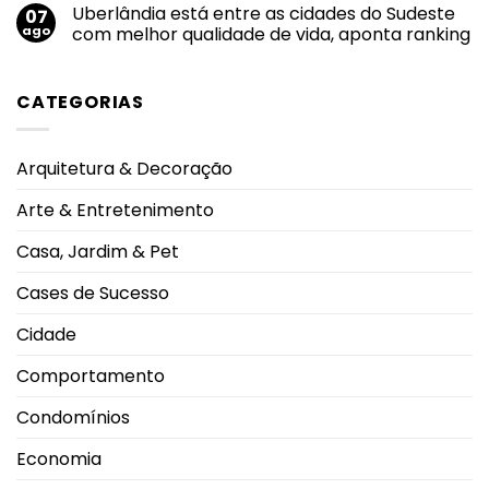
comentário
eleva
Uberlândia está entre as cidades do Sudeste
07
nota
em
alerta
do
Felipe
ago
com melhor qualidade de vida, aponta ranking
oncológico
mundo
Neto
no
anuncia
Nenhum
salto
noivado
comentário
em
com
em
CATEGORIAS
2026
Juliane
Uberlândia
durante
Carvalho
está
Campeonato
durante
entre
Brasileiro
viagem
as
à
cidades
Arquitetura & Decoração
Grécia
do
Sudeste
com
Arte & Entretenimento
melhor
qualidade
de
Casa, Jardim & Pet
vida,
aponta
ranking
Cases de Sucesso
Cidade
Comportamento
Condomínios
Economia