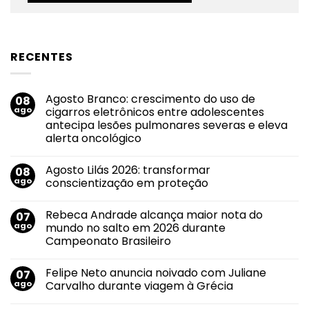
RECENTES
Agosto Branco: crescimento do uso de
08
ago
cigarros eletrônicos entre adolescentes
antecipa lesões pulmonares severas e eleva
alerta oncológico
Nenhum
comentário
Agosto Lilás 2026: transformar
08
em
Agosto
ago
conscientização em proteção
Branco:
crescimento
Nenhum
do
comentário
Rebeca Andrade alcança maior nota do
07
uso
em
de
Agosto
ago
mundo no salto em 2026 durante
cigarros
Lilás
Campeonato Brasileiro
eletrônicos
2026:
entre
transformar
Nenhum
adolescentes
conscientização
comentário
antecipa
em
Felipe Neto anuncia noivado com Juliane
07
em
lesões
proteção
Rebeca
ago
Carvalho durante viagem à Grécia
pulmonares
Andrade
severas
alcança
Nenhum
e
maior