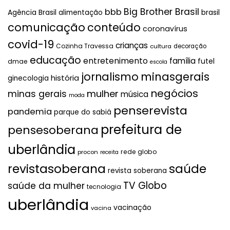
Big Brother Brasil
bbb
brasil
Agência Brasil
alimentação
comunicação
conteúdo
coronavírus
covid-19
crianças
Cozinha Travessa
cultura
decoração
educação
entretenimento
família
futel
dmae
escola
jornalismo
minasgerais
história
ginecologia
negócios
mulher
minas gerais
música
moda
penserevista
pandemia
parque do sabiá
prefeitura de
pensesoberana
uberlândia
rede globo
procon
receita
revistasoberana
saúde
revista soberana
TV Globo
saúde da mulher
tecnologia
uberlândia
vacinação
vacina