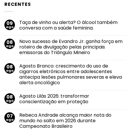
RECENTES
Taça de vinho ou alerta? O álcool também
09
ago
conversa com a saúde feminina.
Nenhum
comentário
Novo sucesso de Evandro Jr. ganha força em
08
em
Taça
ago
roteiro de divulgação pelas principais
de
emissoras do Triângulo Mineiro
vinho
ou
Nenhum
alerta?
comentário
O
Agosto Branco: crescimento do uso de
08
em
álcool
Novo
ago
cigarros eletrônicos entre adolescentes
também
sucesso
conversa
antecipa lesões pulmonares severas e eleva
de
com
Evandro
alerta oncológico
a
Jr.
saúde
ganha
Nenhum
feminina.
força
comentário
Agosto Lilás 2026: transformar
08
em
em
Agosto
roteiro
ago
conscientização em proteção
Branco:
de
crescimento
divulgação
Nenhum
do
pelas
comentário
Rebeca Andrade alcança maior nota do
07
uso
em
principais
de
Agosto
emissoras
ago
mundo no salto em 2026 durante
cigarros
Lilás
do
Campeonato Brasileiro
eletrônicos
2026:
Triângulo
entre
transformar
Mineiro