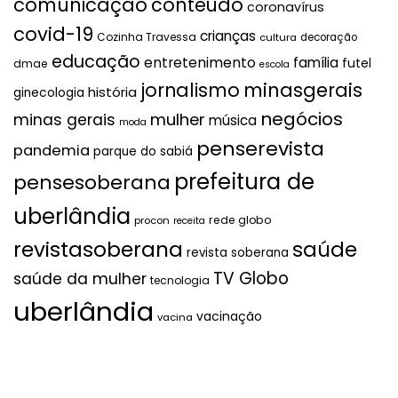
comunicação
conteúdo
coronavírus
covid-19
crianças
Cozinha Travessa
cultura
decoração
educação
entretenimento
família
futel
dmae
escola
jornalismo
minasgerais
história
ginecologia
negócios
mulher
minas gerais
música
moda
penserevista
pandemia
parque do sabiá
prefeitura de
pensesoberana
uberlândia
rede globo
procon
receita
revistasoberana
saúde
revista soberana
TV Globo
saúde da mulher
tecnologia
uberlândia
vacinação
vacina