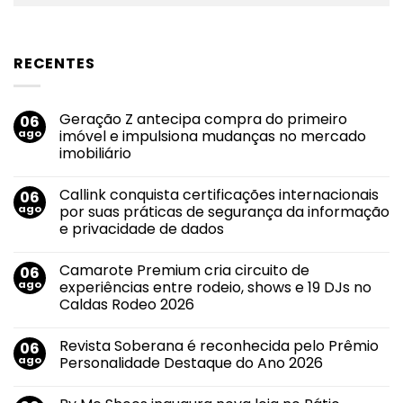
RECENTES
Geração Z antecipa compra do primeiro
06
ago
imóvel e impulsiona mudanças no mercado
imobiliário
Nenhum
comentário
Callink conquista certificações internacionais
06
em
Geração
ago
por suas práticas de segurança da informação
Z
e privacidade de dados
antecipa
compra
Nenhum
do
comentário
primeiro
Camarote Premium cria circuito de
06
em
imóvel
Callink
ago
experiências entre rodeio, shows e 19 DJs no
e
conquista
impulsiona
Caldas Rodeo 2026
certificações
mudanças
internacionais
no
Nenhum
por
mercado
comentário
suas
Revista Soberana é reconhecida pelo Prêmio
06
em
imobiliário
práticas
Camarote
ago
Personalidade Destaque do Ano 2026
de
Premium
segurança
cria
Nenhum
da
circuito
comentário
informação