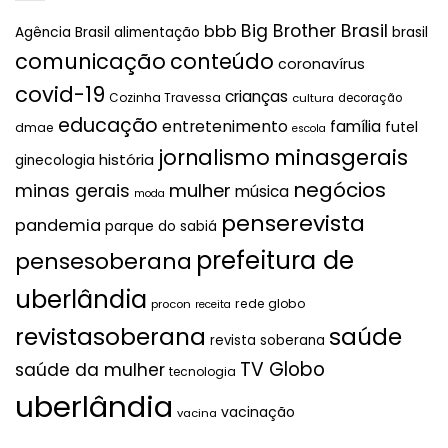
Big Brother Brasil
bbb
brasil
Agência Brasil
alimentação
comunicação
conteúdo
coronavírus
covid-19
crianças
Cozinha Travessa
cultura
decoração
educação
entretenimento
família
futel
dmae
escola
jornalismo
minasgerais
história
ginecologia
negócios
mulher
minas gerais
música
moda
penserevista
pandemia
parque do sabiá
prefeitura de
pensesoberana
uberlândia
rede globo
procon
receita
revistasoberana
saúde
revista soberana
TV Globo
saúde da mulher
tecnologia
uberlândia
vacinação
vacina