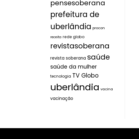
pensesoberana
prefeitura de
uberlândia
procon
rede globo
receita
revistasoberana
saúde
revista soberana
saúde da mulher
TV Globo
tecnologia
uberlândia
vacina
vacinação