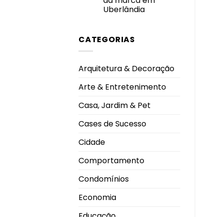
da marca em
Prêmio
Personalidade
Uberlândia
Destaque
Nenhum
do
comentário
Ano
em
2026
CATEGORIAS
By
Me
Shoes
inaugura
nova
Arquitetura & Decoração
loja
no
Pátio
Arte & Entretenimento
Vinhedos
e
celebra
Casa, Jardim & Pet
nova
fase
da
Cases de Sucesso
marca
em
Uberlândia
Cidade
Comportamento
Condomínios
Economia
Educação