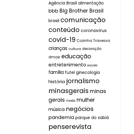
Agência Brasil
alimentação
Big Brother Brasil
bbb
comunicação
brasil
conteúdo
coronavírus
covid-19
Cozinha Travessa
crianças
cultura
decoração
educação
dmae
entretenimento
escola
família
futel
ginecologia
jornalismo
história
minasgerais
minas
mulher
gerais
moda
negócios
música
pandemia
parque do sabiá
penserevista