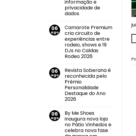
imóvel
informação e
e
privacidade de
impulsiona
mudanças
dados
no
Nenhum
mercado
comentário
j
imobiliário
Camarote Premium
06
em
Callink
ago
cria circuito de
conquista
experiências entre
certificações
internacionais
rodeio, shows e 19
por
DJs no Caldas
suas
práticas
Rodeo 2026
de
P
Nenhum
segurança
comentário
da
Revista Soberana é
06
em
informação
Camarote
e
ago
reconhecida pelo
Premium
privacidade
Prêmio
cria
de
circuito
dados
Personalidade
de
Destaque do Ano
experiências
entre
2026
rodeio,
Nenhum
shows
comentário
e
By Me Shoes
06
em
19
Revista
DJs
ago
inaugura nova loja
Soberana
no
no Pátio Vinhedos e
é
Caldas
reconhecida
Rodeo
celebra nova fase
pelo
2026