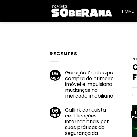
Skip
to
HOME
content
RECENTES
N
C
Geração Z antecipa
06
F
ago
compra do primeiro
imóvel e impulsiona
mudanças no
mercado imobiliário
P
Nenhum
comentário
Callink conquista
06
em
Geração
ago
certificações
m
Z
internacionais por
antecipa
compra
suas práticas de
do
segurança da
primeiro