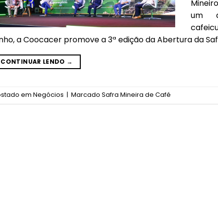
Mineir
um d
cafeicu
unho, a Coocacer promove a 3ª edição da Abertura da Saf
CONTINUAR LENDO
→
ostado em
Negócios
|
Marcado
Safra Mineira de Café