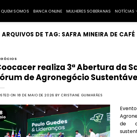
QUEM SOMOS
BANCA ONLINE
MULHERES SOBERANAS
NOTÍCIAS
ARQUIVOS DE TAG:
SAFRA MINEIRA DE CAFÉ
EGÓCIOS
oocacer realiza 3ª Abertura da Sa
órum de Agronegócio Sustentáve
OSTED ON
18 DE MAIO DE 2026
BY
CRISTIANE GUIMARÃES
Even
18
Agrone
aio
de d
susten