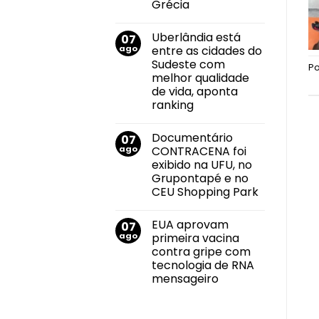
Grécia
do
mundo
Nenhum
no
comentário
salto
Uberlândia está
07
em
em
Felipe
ago
entre as cidades do
2026
Neto
durante
Sudeste com
anuncia
P
Campeonato
noivado
melhor qualidade
Brasileiro
com
de vida, aponta
Juliane
Carvalho
ranking
durante
Nenhum
viagem
comentário
à
Documentário
07
em
Grécia
Uberlândia
ago
CONTRACENA foi
está
exibido na UFU, no
entre
as
Grupontapé e no
cidades
CEU Shopping Park
do
Sudeste
Nenhum
com
comentário
melhor
EUA aprovam
07
em
qualidade
Documentário
ago
primeira vacina
de
CONTRACENA
vida,
contra gripe com
foi
aponta
exibido
tecnologia de RNA
ranking
na
mensageiro
UFU,
no
Nenhum
Grupontapé
comentário
e
em
no