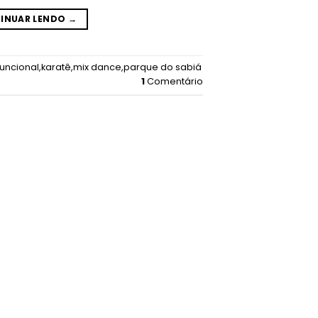
INUAR LENDO
→
funcional
,
karatê
,
mix dance
,
parque do sabiá
1
Comentário