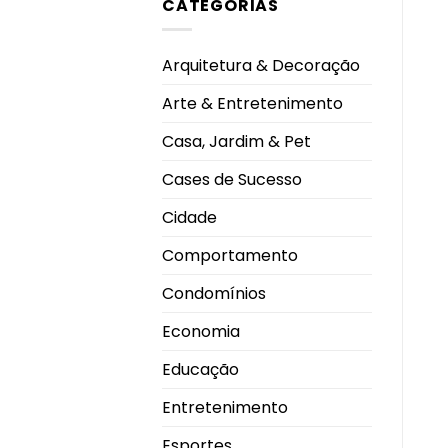
CATEGORIAS
EUA
CEU
aprovam
Shopping
primeira
Park
vacina
contra
Arquitetura & Decoração
gripe
com
tecnologia
Arte & Entretenimento
de
RNA
mensageiro
Casa, Jardim & Pet
Cases de Sucesso
Cidade
Comportamento
Condomínios
Economia
Educação
Entretenimento
Esportes