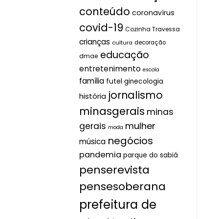
conteúdo
coronavírus
covid-19
Cozinha Travessa
crianças
cultura
decoração
educação
dmae
entretenimento
escola
família
futel
ginecologia
jornalismo
história
minasgerais
minas
mulher
gerais
moda
negócios
música
pandemia
parque do sabiá
penserevista
pensesoberana
prefeitura de