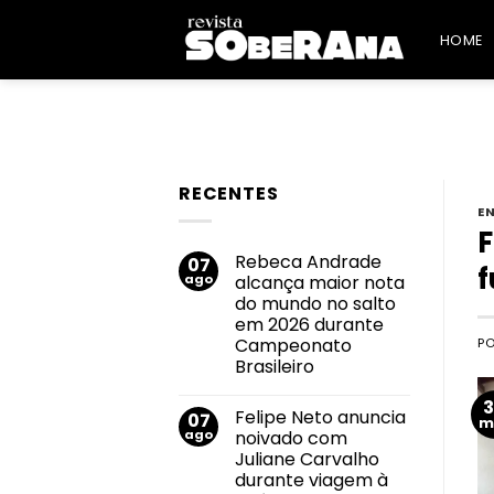
Skip
to
HOME
content
RECENTES
E
F
Rebeca Andrade
07
f
ago
alcança maior nota
do mundo no salto
em 2026 durante
Campeonato
P
Brasileiro
Nenhum
comentário
Felipe Neto anuncia
07
em
m
Rebeca
ago
noivado com
Andrade
Juliane Carvalho
alcança
maior
durante viagem à
nota