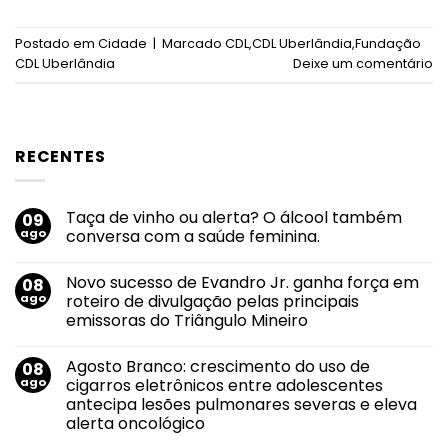
Postado em
Cidade
|
Marcado
CDL
,
CDL Uberlândia
,
Fundação
CDL Uberlândia
Deixe um comentário
RECENTES
Taça de vinho ou alerta? O álcool também
09
ago
conversa com a saúde feminina.
Nenhum
comentário
Novo sucesso de Evandro Jr. ganha força em
08
em
Taça
ago
roteiro de divulgação pelas principais
de
emissoras do Triângulo Mineiro
vinho
ou
Nenhum
alerta?
comentário
O
Agosto Branco: crescimento do uso de
08
em
álcool
Novo
ago
cigarros eletrônicos entre adolescentes
também
sucesso
conversa
antecipa lesões pulmonares severas e eleva
de
com
Evandro
alerta oncológico
a
Jr.
saúde
ganha
Nenhum