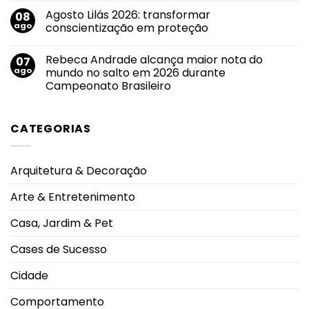
feminina.
força
comentário
Agosto Lilás 2026: transformar
08
em
em
Agosto
roteiro
ago
conscientização em proteção
Branco:
de
crescimento
divulgação
Nenhum
do
pelas
comentário
Rebeca Andrade alcança maior nota do
07
uso
em
principais
de
Agosto
emissoras
ago
mundo no salto em 2026 durante
cigarros
Lilás
do
Campeonato Brasileiro
eletrônicos
2026:
Triângulo
entre
transformar
Mineiro
Nenhum
adolescentes
conscientização
comentário
antecipa
em
em
lesões
proteção
CATEGORIAS
Rebeca
pulmonares
Andrade
severas
alcança
e
maior
eleva
nota
alerta
Arquitetura & Decoração
do
oncológico
mundo
no
Arte & Entretenimento
salto
em
2026
Casa, Jardim & Pet
durante
Campeonato
Brasileiro
Cases de Sucesso
Cidade
Comportamento