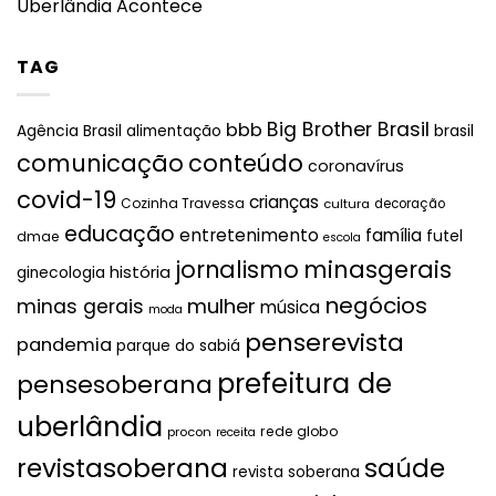
Uberlândia Acontece
TAG
Big Brother Brasil
bbb
brasil
Agência Brasil
alimentação
comunicação
conteúdo
coronavírus
covid-19
crianças
Cozinha Travessa
cultura
decoração
educação
entretenimento
família
futel
dmae
escola
jornalismo
minasgerais
história
ginecologia
negócios
mulher
minas gerais
música
moda
penserevista
pandemia
parque do sabiá
prefeitura de
pensesoberana
uberlândia
rede globo
procon
receita
revistasoberana
saúde
revista soberana