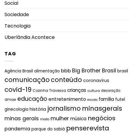
Social
Sociedade
Tecnologia
Uberlândia Acontece
TAG
Big Brother Brasil
bbb
brasil
Agência Brasil
alimentação
comunicação
conteúdo
coronavírus
covid-19
crianças
Cozinha Travessa
cultura
decoração
educação
entretenimento
família
futel
dmae
escola
jornalismo
minasgerais
história
ginecologia
negócios
mulher
minas gerais
música
moda
penserevista
pandemia
parque do sabiá