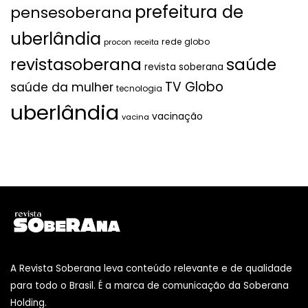
prefeitura de
pensesoberana
uberlândia
rede globo
procon
receita
revistasoberana
saúde
revista soberana
TV Globo
saúde da mulher
tecnologia
uberlândia
vacinação
vacina
A Revista Soberana leva conteúdo relevante e de qualidade
para todo o Brasil. É a marca de comunicação da Soberana
Holding.