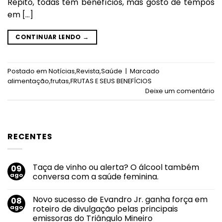
Repito, todas têm benefícios, mas gosto de tempos
em […]
CONTINUAR LENDO
→
Postado em
Notícias
,
Revista
,
Saúde
|
Marcado
alimentação
,
frutas
,
FRUTAS E SEUS BENEFÍCIOS
Deixe um comentário
RECENTES
Taça de vinho ou alerta? O álcool também
09
ago
conversa com a saúde feminina.
Nenhum
comentário
Novo sucesso de Evandro Jr. ganha força em
08
em
Taça
ago
roteiro de divulgação pelas principais
de
emissoras do Triângulo Mineiro
vinho