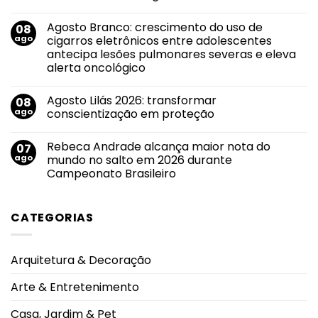
ou
Nenhum
alerta?
comentário
O
Agosto Branco: crescimento do uso de
08
em
álcool
Novo
ago
cigarros eletrônicos entre adolescentes
também
sucesso
conversa
antecipa lesões pulmonares severas e eleva
de
com
Evandro
alerta oncológico
a
Jr.
saúde
ganha
Nenhum
feminina.
força
comentário
Agosto Lilás 2026: transformar
08
em
em
Agosto
roteiro
ago
conscientização em proteção
Branco:
de
crescimento
divulgação
Nenhum
do
pelas
comentário
Rebeca Andrade alcança maior nota do
07
uso
em
principais
de
Agosto
emissoras
ago
mundo no salto em 2026 durante
cigarros
Lilás
do
Campeonato Brasileiro
eletrônicos
2026:
Triângulo
entre
transformar
Mineiro
Nenhum
adolescentes
conscientização
comentário
antecipa
em
em
lesões
proteção
CATEGORIAS
Rebeca
pulmonares
Andrade
severas
alcança
e
maior
eleva
nota
alerta
Arquitetura & Decoração
do
oncológico
mundo
no
Arte & Entretenimento
salto
em
2026
Casa, Jardim & Pet
durante