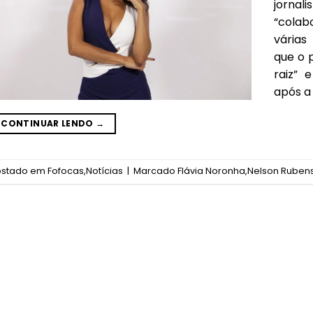
jorna
“cola
várias
que o 
raiz” 
após a 
CONTINUAR LENDO
→
ostado em
Fofocas
,
Notícias
|
Marcado
Flávia Noronha
,
Nelson Ruben