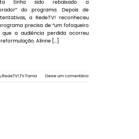
lista tinha sido rebaixado a
borador” do programa. Depois de
 tentativas, a RedeTV! reconheceu
programa precisa de “um fofoqueiro
e que a audiência perdida ocorreu
reformulação. Alinne […]
s
,
RedeTV!
,
TV Fama
Deixe um comentário