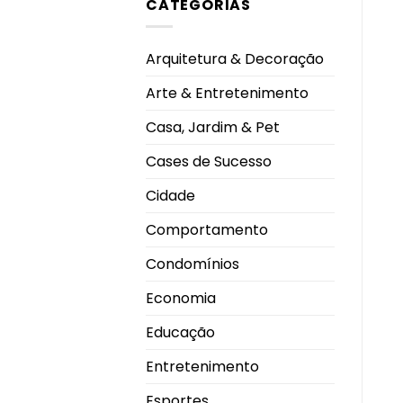
CATEGORIAS
EUA
CEU
aprovam
Shopping
primeira
Park
vacina
contra
Arquitetura & Decoração
gripe
com
tecnologia
Arte & Entretenimento
de
RNA
mensageiro
Casa, Jardim & Pet
Cases de Sucesso
Cidade
Comportamento
Condomínios
Economia
Educação
Entretenimento
Esportes