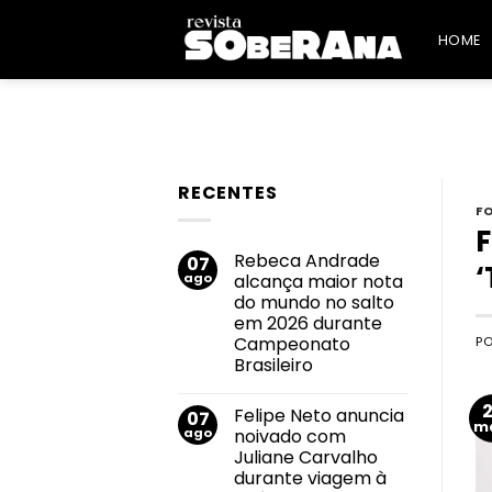
Skip
to
HOME
content
RECENTES
F
F
Rebeca Andrade
07
‘
ago
alcança maior nota
do mundo no salto
em 2026 durante
Campeonato
P
Brasileiro
Nenhum
comentário
Felipe Neto anuncia
07
em
m
Rebeca
ago
noivado com
Andrade
Juliane Carvalho
alcança
maior
durante viagem à
nota