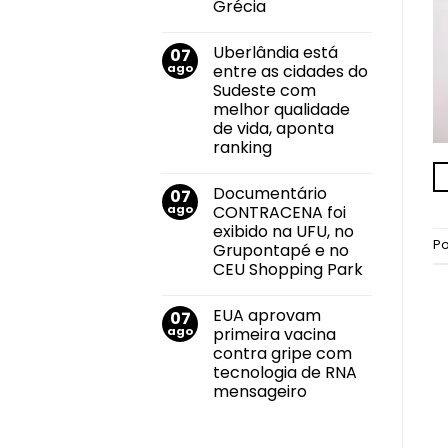
Grécia
do
mundo
Nenhum
no
comentário
salto
Uberlândia está
07
em
em
Felipe
ago
entre as cidades do
2026
Neto
durante
Sudeste com
anuncia
Campeonato
noivado
melhor qualidade
Brasileiro
com
de vida, aponta
Juliane
Carvalho
ranking
durante
Nenhum
viagem
comentário
à
Documentário
07
em
Grécia
Uberlândia
ago
CONTRACENA foi
está
exibido na UFU, no
entre
P
as
Grupontapé e no
cidades
CEU Shopping Park
do
Sudeste
Nenhum
com
comentário
melhor
EUA aprovam
07
em
qualidade
Documentário
ago
primeira vacina
de
CONTRACENA
vida,
contra gripe com
foi
aponta
exibido
tecnologia de RNA
ranking
na
mensageiro
UFU,
no
Nenhum
Grupontapé
comentário
e
em
no