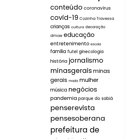
conteúdo
coronavírus
covid-19
Cozinha Travessa
crianças
cultura
decoração
educação
dmae
entretenimento
escola
família
futel
ginecologia
jornalismo
história
minasgerais
minas
mulher
gerais
moda
negócios
música
pandemia
parque do sabiá
penserevista
pensesoberana
prefeitura de