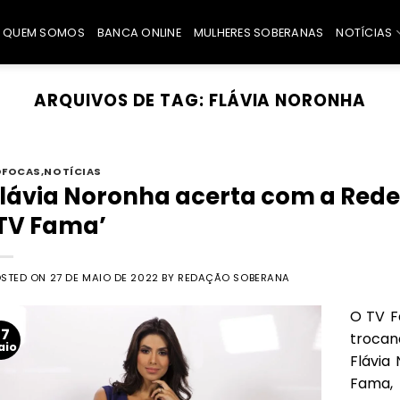
QUEM SOMOS
BANCA ONLINE
MULHERES SOBERANAS
NOTÍCIAS
ARQUIVOS DE TAG:
FLÁVIA NORONHA
OFOCAS
,
NOTÍCIAS
lávia Noronha acerta com a Rede
TV Fama’
OSTED ON
27 DE MAIO DE 2022
BY
REDAÇÃO SOBERANA
O TV F
27
trocan
aio
Flávia
Fama,