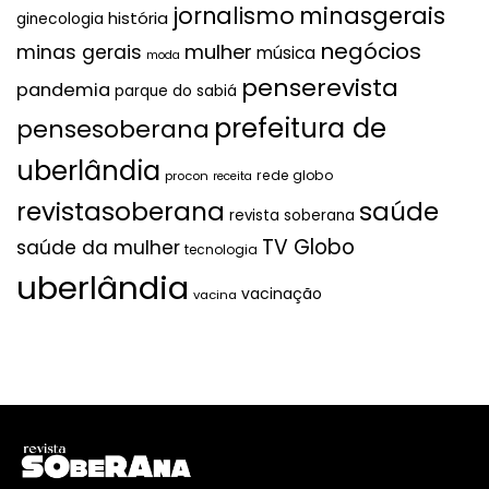
jornalismo
minasgerais
história
ginecologia
negócios
mulher
minas gerais
música
moda
penserevista
pandemia
parque do sabiá
prefeitura de
pensesoberana
uberlândia
rede globo
procon
receita
revistasoberana
saúde
revista soberana
TV Globo
saúde da mulher
tecnologia
uberlândia
vacinação
vacina