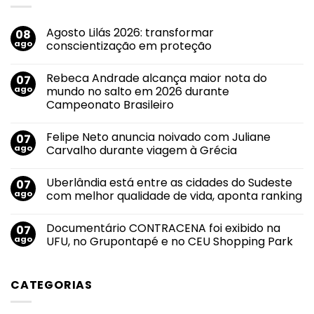
Agosto Lilás 2026: transformar
08
ago
conscientização em proteção
Nenhum
comentário
Rebeca Andrade alcança maior nota do
07
em
Agosto
ago
mundo no salto em 2026 durante
Lilás
Campeonato Brasileiro
2026:
transformar
Nenhum
conscientização
comentário
em
Felipe Neto anuncia noivado com Juliane
07
em
proteção
Rebeca
ago
Carvalho durante viagem à Grécia
Andrade
alcança
Nenhum
maior
comentário
Uberlândia está entre as cidades do Sudeste
07
nota
em
do
Felipe
ago
com melhor qualidade de vida, aponta ranking
mundo
Neto
no
anuncia
Nenhum
salto
noivado
comentário
Documentário CONTRACENA foi exibido na
07
em
com
em
2026
Juliane
Uberlândia
ago
UFU, no Grupontapé e no CEU Shopping Park
durante
Carvalho
está
Campeonato
durante
entre
Nenhum
Brasileiro
viagem
as
comentário
à
cidades
em
CATEGORIAS
Grécia
do
Documentário
Sudeste
CONTRACENA
com
foi
melhor
exibido