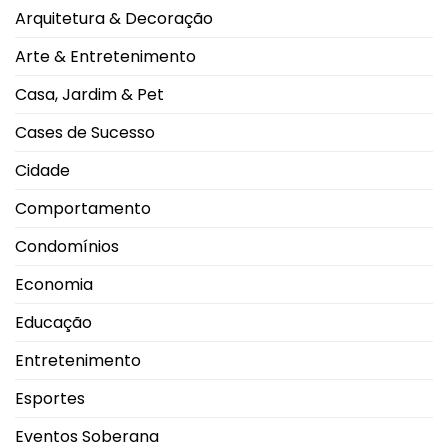
qualidade
na
Arquitetura & Decoração
de
UFU,
vida,
no
aponta
Grupontapé
Arte & Entretenimento
ranking
e
no
CEU
Casa, Jardim & Pet
Shopping
Park
Cases de Sucesso
Cidade
Comportamento
Condomínios
Economia
Educação
Entretenimento
Esportes
Eventos Soberana