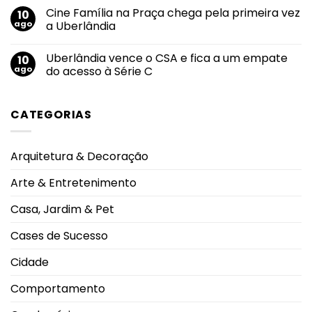
reduzir
de
comentário
Cine Família na Praça chega pela primeira vez
10
erros
calor
em
e
e
Semana
ago
a Uberlândia
conflitos
baixa
da
na
umidade;
Juventude
Nenhum
gestão?
índice
começa
comentário
Uberlândia vence o CSA e fica a um empate
10
pode
com
em
chegar
programação
Cine
ago
do acesso à Série C
a
em
Família
12%
Uberlândia
na
Nenhum
Praça
comentário
chega
em
CATEGORIAS
pela
Uberlândia
primeira
vence
vez
o
a
CSA
Uberlândia
e
Arquitetura & Decoração
fica
a
um
Arte & Entretenimento
empate
do
acesso
Casa, Jardim & Pet
à
Série
C
Cases de Sucesso
Cidade
Comportamento