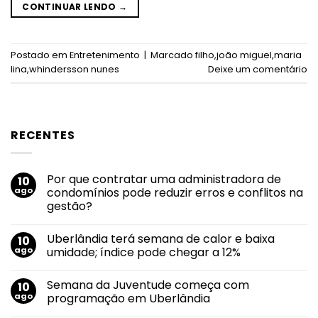
CONTINUAR LENDO
→
Postado em
Entretenimento
|
Marcado
filho
,
joão miguel
,
maria
lina
,
whindersson nunes
Deixe um comentário
RECENTES
Por que contratar uma administradora de
10
ago
condomínios pode reduzir erros e conflitos na
gestão?
Nenhum
comentário
Uberlândia terá semana de calor e baixa
10
em
Por
ago
umidade; índice pode chegar a 12%
que
contratar
Nenhum
uma
comentário
Semana da Juventude começa com
10
administradora
em
de
Uberlândia
ago
programação em Uberlândia
condomínios
terá
pode
semana
Nenhum