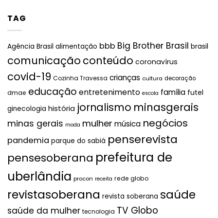
TAG
Big Brother Brasil
bbb
brasil
Agência Brasil
alimentação
comunicação
conteúdo
coronavírus
covid-19
crianças
Cozinha Travessa
cultura
decoração
educação
entretenimento
família
futel
dmae
escola
jornalismo
minasgerais
história
ginecologia
negócios
mulher
minas gerais
música
moda
penserevista
pandemia
parque do sabiá
prefeitura de
pensesoberana
uberlândia
rede globo
procon
receita
revistasoberana
saúde
revista soberana
TV Globo
saúde da mulher
tecnologia