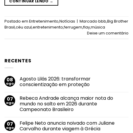
CONTINUAR LENDO
→
Postado em
Entretenimento
,
Notícias
|
Marcado
bbb
,
Big Brother
Brasil
,
céu azul
,
entretenimento
,
ferrugem
,
flay
,
música
Deixe um comentário
RECENTES
Agosto Lilás 2026: transformar
08
ago
conscientização em proteção
Nenhum
comentário
Rebeca Andrade alcança maior nota do
07
em
Agosto
ago
mundo no salto em 2026 durante
Lilás
Campeonato Brasileiro
2026:
transformar
Nenhum
conscientização
comentário
em
Felipe Neto anuncia noivado com Juliane
07
em
proteção
Rebeca
ago
Carvalho durante viagem à Grécia
Andrade