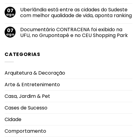
alcança
Nenhum
maior
comentário
Uberlândia está entre as cidades do Sudeste
07
nota
em
do
Felipe
ago
com melhor qualidade de vida, aponta ranking
mundo
Neto
no
anuncia
Nenhum
salto
noivado
comentário
Documentário CONTRACENA foi exibido na
07
em
com
em
2026
Juliane
Uberlândia
ago
UFU, no Grupontapé e no CEU Shopping Park
durante
Carvalho
está
Campeonato
durante
entre
Nenhum
Brasileiro
viagem
as
comentário
à
cidades
em
CATEGORIAS
Grécia
do
Documentário
Sudeste
CONTRACENA
com
foi
melhor
exibido
qualidade
na
Arquitetura & Decoração
de
UFU,
vida,
no
aponta
Grupontapé
Arte & Entretenimento
ranking
e
no
CEU
Casa, Jardim & Pet
Shopping
Park
Cases de Sucesso
Cidade
Comportamento