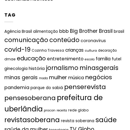
TAG
Big Brother Brasil
bbb
brasil
Agência Brasil
alimentação
comunicação
conteúdo
coronavírus
covid-19
crianças
Cozinha Travessa
cultura
decoração
educação
entretenimento
família
futel
dmae
escola
jornalismo
minasgerais
história
ginecologia
negócios
mulher
minas gerais
música
moda
penserevista
pandemia
parque do sabiá
prefeitura de
pensesoberana
uberlândia
rede globo
procon
receita
revistasoberana
saúde
revista soberana
TV Globo
saúde da mulher
tecnologia