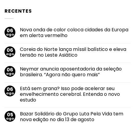
RECENTES
Nova onda de calor coloca cidades da Europa
06
ago
em alerta vermelho
Nenhum
comentário
Coreia do Norte lança míssil balístico e eleva
06
em
Nova
ago
tensão no Leste Asiático
onda
de
Nenhum
calor
comentário
Neymar anuncia aposentadoria da seleção
06
coloca
em
cidades
Coreia
ago
brasileira. “Agora não quero mais”
da
do
Europa
Norte
Nenhum
em
lança
comentário
Está sem grana? Isso pode acelerar seu
06
alerta
míssil
em
vermelho
balístico
Neymar
ago
envelhecimento cerebral. Entenda o novo
e
anuncia
estudo
eleva
aposentadoria
tensão
da
Nenhum
no
seleção
comentário
Leste
brasileira.
Bazar Solidário do Grupo Luta Pela Vida tem
05
em
Asiático
“Agora
Está
ago
nova edição no dia 13 de agosto
não
sem
quero
grana?
Nenhum
mais”
Isso
comentário
pode
em