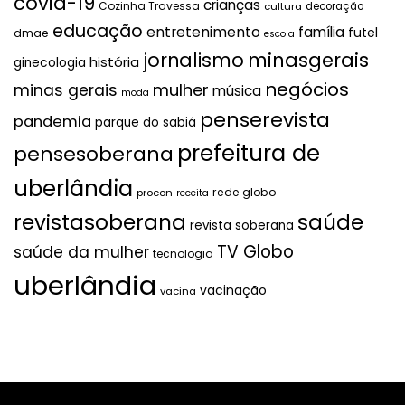
covid-19
crianças
Cozinha Travessa
cultura
decoração
educação
entretenimento
família
futel
dmae
escola
jornalismo
minasgerais
história
ginecologia
negócios
mulher
minas gerais
música
moda
penserevista
pandemia
parque do sabiá
prefeitura de
pensesoberana
uberlândia
rede globo
procon
receita
revistasoberana
saúde
revista soberana
TV Globo
saúde da mulher
tecnologia
uberlândia
vacinação
vacina