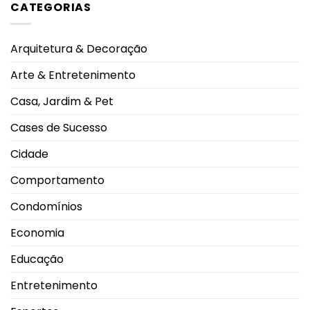
CATEGORIAS
acelerar
Bazar
seu
Solidário
envelhecimento
do
cerebral.
Grupo
Entenda
Luta
Arquitetura & Decoração
o
Pela
novo
Vida
estudo
tem
Arte & Entretenimento
nova
edição
no
Casa, Jardim & Pet
dia
13
de
Cases de Sucesso
agosto
Cidade
Comportamento
Condomínios
Economia
Educação
Entretenimento