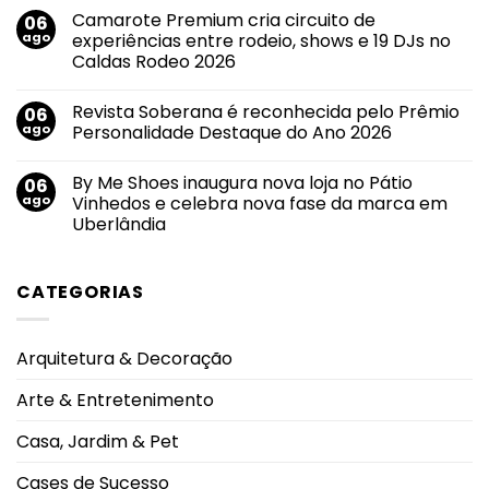
comentário
primeiro
Camarote Premium cria circuito de
06
em
imóvel
Callink
ago
experiências entre rodeio, shows e 19 DJs no
e
conquista
impulsiona
Caldas Rodeo 2026
certificações
mudanças
internacionais
no
Nenhum
por
mercado
comentário
suas
Revista Soberana é reconhecida pelo Prêmio
06
em
imobiliário
práticas
Camarote
ago
Personalidade Destaque do Ano 2026
de
Premium
segurança
cria
Nenhum
da
circuito
comentário
informação
By Me Shoes inaugura nova loja no Pátio
06
de
em
e
experiências
Revista
ago
Vinhedos e celebra nova fase da marca em
privacidade
entre
Soberana
de
Uberlândia
rodeio,
é
dados
shows
reconhecida
Nenhum
e
pelo
comentário
19
Prêmio
em
DJs
Personalidade
CATEGORIAS
By
no
Destaque
Me
Caldas
do
Shoes
Rodeo
Ano
inaugura
2026
2026
nova
Arquitetura & Decoração
loja
no
Pátio
Arte & Entretenimento
Vinhedos
e
celebra
Casa, Jardim & Pet
nova
fase
da
Cases de Sucesso
marca