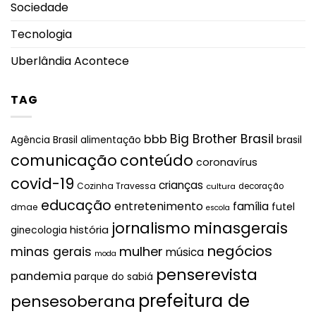
Sociedade
Tecnologia
Uberlândia Acontece
TAG
Big Brother Brasil
bbb
brasil
Agência Brasil
alimentação
comunicação
conteúdo
coronavírus
covid-19
crianças
Cozinha Travessa
cultura
decoração
educação
entretenimento
família
futel
dmae
escola
jornalismo
minasgerais
história
ginecologia
negócios
mulher
minas gerais
música
moda
penserevista
pandemia
parque do sabiá
prefeitura de
pensesoberana