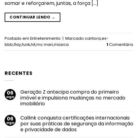
somar e reforçarem, juntas, a força […]
CONTINUAR LENDO
→
Postado em
Entretenimento
|
Marcado
cantora
,
ex-
bbb
,
flay
,
funk
,
hit
,
mc mari
,
música
1
Comentário
RECENTES
Geração Z antecipa compra do primeiro
06
ago
imóvel e impulsiona mudanças no mercado
imobiliário
Nenhum
comentário
Callink conquista certificações internacionais
06
em
Geração
ago
por suas práticas de segurança da informação
Z
e privacidade de dados
antecipa
compra
Nenhum
do