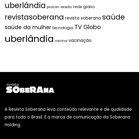
uberlândia
rede globo
procon
receita
revistasoberana
saúde
revista soberana
TV Globo
saúde da mulher
tecnologia
uberlândia
vacinação
vacina
A Revista Soberana leva conteúdo relevante e de qualidade
para todo o Brasil. É a marca de comunicação da Soberana
Holding.