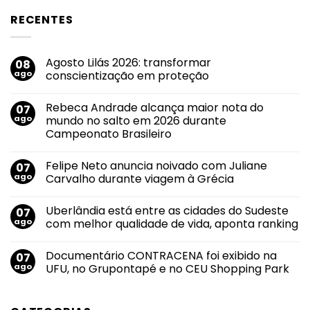
RECENTES
Agosto Lilás 2026: transformar
08
ago
conscientização em proteção
Nenhum
comentário
Rebeca Andrade alcança maior nota do
07
em
Agosto
ago
mundo no salto em 2026 durante
Lilás
Campeonato Brasileiro
2026:
transformar
Nenhum
conscientização
comentário
em
Felipe Neto anuncia noivado com Juliane
07
em
proteção
Rebeca
ago
Carvalho durante viagem à Grécia
Andrade
alcança
Nenhum
maior
comentário
Uberlândia está entre as cidades do Sudeste
07
nota
em
do
Felipe
ago
com melhor qualidade de vida, aponta ranking
mundo
Neto
no
anuncia
Nenhum
salto
noivado
comentário
Documentário CONTRACENA foi exibido na
07
em
com
em
2026
Juliane
Uberlândia
ago
UFU, no Grupontapé e no CEU Shopping Park
durante
Carvalho
está
Campeonato
durante
entre
Nenhum
Brasileiro
viagem
as
comentário
à
cidades
em
Grécia
do
Documentário