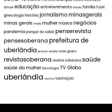
educação
entretenimento
família
futel
dmae
escola
jornalismo
minasgerais
história
ginecologia
negócios
mulher
minas gerais
música
moda
penserevista
pandemia
parque do sabiá
prefeitura de
pensesoberana
uberlândia
rede globo
procon
receita
revistasoberana
saúde
revista soberana
TV Globo
saúde da mulher
tecnologia
uberlândia
vacinação
vacina