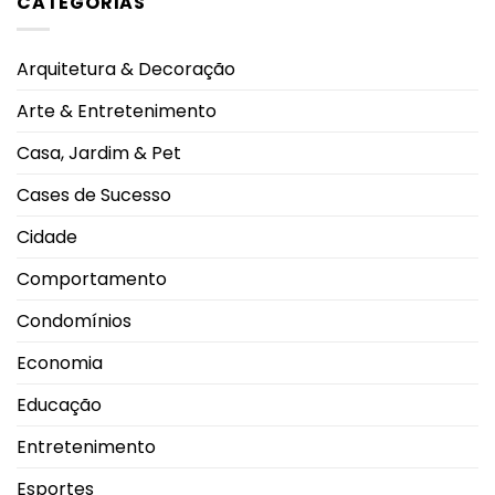
CATEGORIAS
Sudeste
CONTRACENA
com
foi
melhor
exibido
qualidade
na
Arquitetura & Decoração
de
UFU,
vida,
no
aponta
Grupontapé
Arte & Entretenimento
ranking
e
no
CEU
Casa, Jardim & Pet
Shopping
Park
Cases de Sucesso
Cidade
Comportamento
Condomínios
Economia
Educação
Entretenimento
Esportes