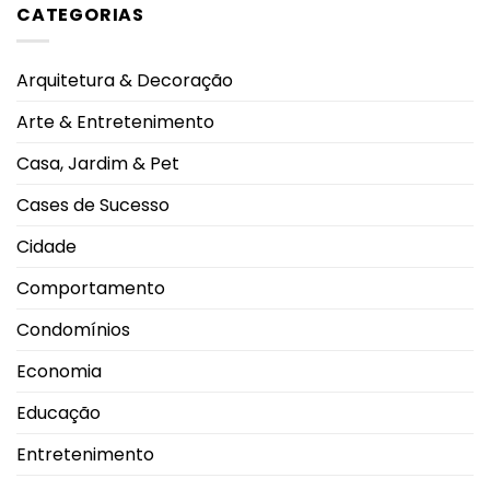
lesões
proteção
CATEGORIAS
Rebeca
pulmonares
Andrade
severas
alcança
e
maior
eleva
nota
alerta
Arquitetura & Decoração
do
oncológico
mundo
no
Arte & Entretenimento
salto
em
2026
Casa, Jardim & Pet
durante
Campeonato
Brasileiro
Cases de Sucesso
Cidade
Comportamento
Condomínios
Economia
Educação
Entretenimento