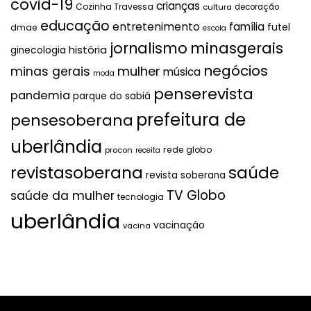
covid-19
crianças
Cozinha Travessa
cultura
decoração
educação
entretenimento
família
futel
dmae
escola
jornalismo
minasgerais
história
ginecologia
negócios
mulher
minas gerais
música
moda
penserevista
pandemia
parque do sabiá
prefeitura de
pensesoberana
uberlândia
rede globo
procon
receita
revistasoberana
saúde
revista soberana
TV Globo
saúde da mulher
tecnologia
uberlândia
vacinação
vacina