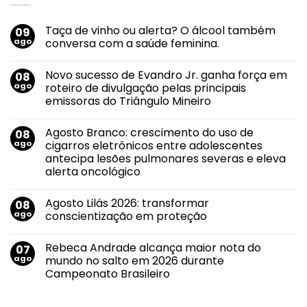
Taça de vinho ou alerta? O álcool também
09
ago
conversa com a saúde feminina.
Nenhum
comentário
Novo sucesso de Evandro Jr. ganha força em
08
em
Taça
ago
roteiro de divulgação pelas principais
de
emissoras do Triângulo Mineiro
vinho
ou
Nenhum
alerta?
comentário
O
Agosto Branco: crescimento do uso de
08
em
álcool
Novo
ago
cigarros eletrônicos entre adolescentes
também
sucesso
conversa
antecipa lesões pulmonares severas e eleva
de
com
Evandro
alerta oncológico
a
Jr.
saúde
ganha
Nenhum
feminina.
força
comentário
Agosto Lilás 2026: transformar
08
em
em
Agosto
roteiro
ago
conscientização em proteção
Branco:
de
crescimento
divulgação
Nenhum
do
pelas
comentário
Rebeca Andrade alcança maior nota do
07
uso
em
principais
de
Agosto
emissoras
ago
mundo no salto em 2026 durante
cigarros
Lilás
do
Campeonato Brasileiro
eletrônicos
2026:
Triângulo
entre
transformar
Mineiro
Nenhum
adolescentes
conscientização
comentário
antecipa
em
em