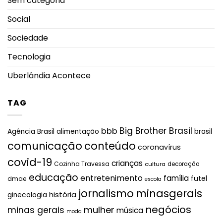
Sem categoria
Social
Sociedade
Tecnologia
Uberlândia Acontece
TAG
Big Brother Brasil
bbb
brasil
Agência Brasil
alimentação
comunicação
conteúdo
coronavírus
covid-19
crianças
Cozinha Travessa
cultura
decoração
educação
entretenimento
família
futel
dmae
escola
jornalismo
minasgerais
história
ginecologia
negócios
mulher
minas gerais
música
moda