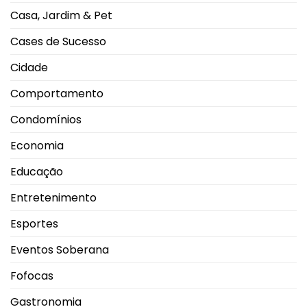
movimento
Casa, Jardim & Pet
nas
salas
de
Cases de Sucesso
exibição
Cidade
Comportamento
Condomínios
Economia
Educação
Entretenimento
Esportes
Eventos Soberana
Fofocas
Gastronomia