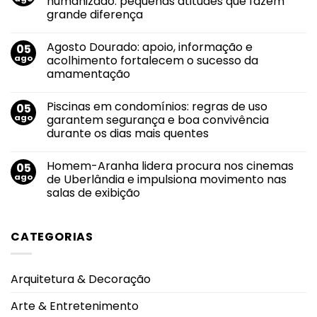
humanizado: pequenas atitudes que fazem
Solidário
grande diferença
do
Grupo
Nenhum
Luta
comentário
Pela
Agosto Dourado: apoio, informação e
05
em
Vida
Envelhecimento
ago
acolhimento fortalecem o sucesso da
tem
e
nova
amamentação
cuidado
edição
consciente
no
Nenhum
e
dia
comentário
humanizado:
Piscinas em condomínios: regras de uso
05
em
13
pequenas
Agosto
de
ago
garantem segurança e boa convivência
atitudes
Dourado:
agosto
que
durante os dias mais quentes
apoio,
fazem
informação
grande
Nenhum
e
diferença
comentário
acolhimento
Homem-Aranha lidera procura nos cinemas
05
em
fortalecem
Piscinas
ago
de Uberlândia e impulsiona movimento nas
o
em
sucesso
salas de exibição
condomínios:
da
regras
amamentação
Nenhum
de
comentário
uso
em
garantem
CATEGORIAS
Homem-
segurança
Aranha
e
lidera
boa
procura
convivência
nos
durante
Arquitetura & Decoração
cinemas
os
de
dias
Uberlândia
mais
Arte & Entretenimento
e
quentes
impulsiona