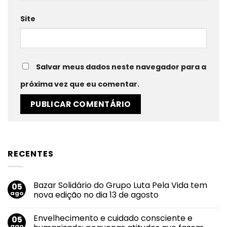
Site
Salvar meus dados neste navegador para a
próxima vez que eu comentar.
RECENTES
Bazar Solidário do Grupo Luta Pela Vida tem
05
ago
nova edição no dia 13 de agosto
Nenhum
comentário
Envelhecimento e cuidado consciente e
05
em
Bazar
ago