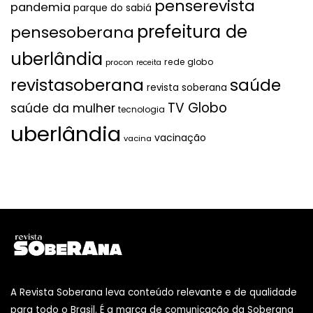
penserevista
pandemia
parque do sabiá
prefeitura de
pensesoberana
uberlândia
rede globo
procon
receita
revistasoberana
saúde
revista soberana
TV Globo
saúde da mulher
tecnologia
uberlândia
vacinação
vacina
A Revista Soberana leva conteúdo relevante e de qualidade
para todo o Brasil. É a marca de comunicação da Soberana