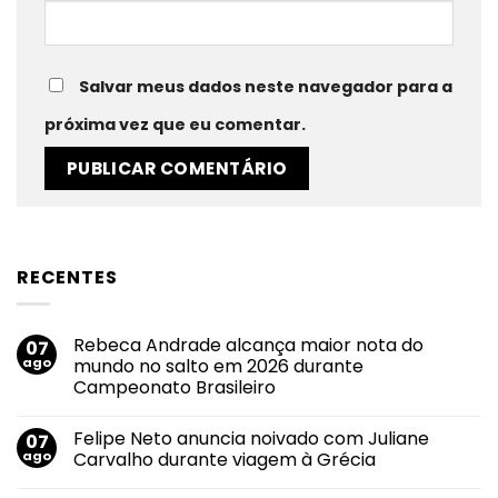
Salvar meus dados neste navegador para a
próxima vez que eu comentar.
RECENTES
Rebeca Andrade alcança maior nota do
07
ago
mundo no salto em 2026 durante
Campeonato Brasileiro
Nenhum
comentário
Felipe Neto anuncia noivado com Juliane
07
em
Rebeca
ago
Carvalho durante viagem à Grécia
Andrade
alcança
Nenhum
maior
comentário