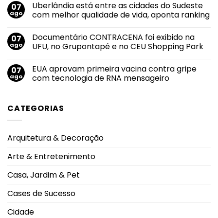
Uberlândia está entre as cidades do Sudeste
07
nota
em
do
Felipe
ago
com melhor qualidade de vida, aponta ranking
mundo
Neto
no
anuncia
Nenhum
salto
noivado
comentário
Documentário CONTRACENA foi exibido na
07
em
com
em
2026
Juliane
Uberlândia
ago
UFU, no Grupontapé e no CEU Shopping Park
durante
Carvalho
está
Campeonato
durante
entre
Nenhum
Brasileiro
viagem
as
comentário
EUA aprovam primeira vacina contra gripe
07
à
cidades
em
Grécia
do
Documentário
ago
com tecnologia de RNA mensageiro
Sudeste
CONTRACENA
com
foi
Nenhum
melhor
exibido
comentário
qualidade
na
em
CATEGORIAS
de
UFU,
EUA
vida,
no
aprovam
aponta
Grupontapé
primeira
ranking
e
vacina
no
contra
Arquitetura & Decoração
CEU
gripe
Shopping
com
Park
tecnologia
Arte & Entretenimento
de
RNA
mensageiro
Casa, Jardim & Pet
Cases de Sucesso
Cidade