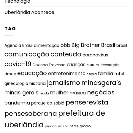
Tecnologia
Uberlândia Acontece
TAG
Big Brother Brasil
bbb
brasil
Agência Brasil
alimentação
comunicação
conteúdo
coronavírus
covid-19
crianças
Cozinha Travessa
cultura
decoração
educação
entretenimento
família
futel
dmae
escola
jornalismo
minasgerais
história
ginecologia
negócios
mulher
minas gerais
música
moda
penserevista
pandemia
parque do sabiá
prefeitura de
pensesoberana
uberlândia
rede globo
procon
receita