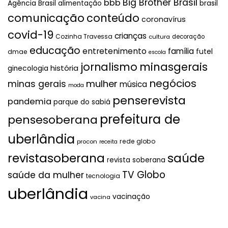
Big Brother Brasil
bbb
brasil
Agência Brasil
alimentação
comunicação
conteúdo
coronavírus
covid-19
crianças
Cozinha Travessa
cultura
decoração
educação
entretenimento
família
futel
dmae
escola
jornalismo
minasgerais
história
ginecologia
negócios
mulher
minas gerais
música
moda
penserevista
pandemia
parque do sabiá
prefeitura de
pensesoberana
uberlândia
rede globo
procon
receita
revistasoberana
saúde
revista soberana
TV Globo
saúde da mulher
tecnologia
uberlândia
vacinação
vacina