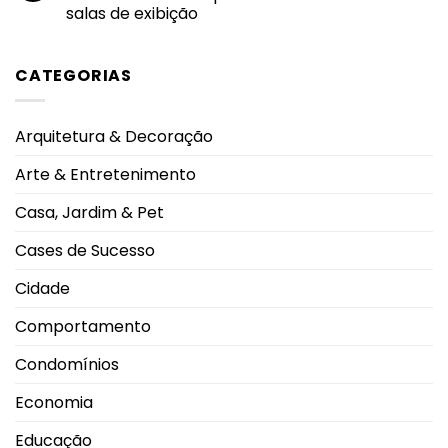
em
sucesso
salas de exibição
condomínios:
da
regras
amamentação
Nenhum
de
comentário
uso
em
garantem
CATEGORIAS
Homem-
segurança
Aranha
e
lidera
boa
procura
convivência
nos
durante
Arquitetura & Decoração
cinemas
os
de
dias
Uberlândia
mais
Arte & Entretenimento
e
quentes
impulsiona
movimento
Casa, Jardim & Pet
nas
salas
de
Cases de Sucesso
exibição
Cidade
Comportamento
Condomínios
Economia
Educação