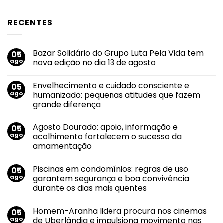
RECENTES
Bazar Solidário do Grupo Luta Pela Vida tem
05
ago
nova edição no dia 13 de agosto
Nenhum
comentário
Envelhecimento e cuidado consciente e
05
em
Bazar
ago
humanizado: pequenas atitudes que fazem
Solidário
grande diferença
do
Grupo
Nenhum
Luta
comentário
Pela
Agosto Dourado: apoio, informação e
05
em
Vida
Envelhecimento
ago
acolhimento fortalecem o sucesso da
tem
e
nova
amamentação
cuidado
edição
consciente
no
Nenhum
e
dia
comentário
humanizado:
Piscinas em condomínios: regras de uso
05
em
13
pequenas
Agosto
de
ago
garantem segurança e boa convivência
atitudes
Dourado:
agosto
que
durante os dias mais quentes
apoio,
fazem
informação
grande
Nenhum
e
diferença
comentário
acolhimento
Homem-Aranha lidera procura nos cinemas
05
em
fortalecem
Piscinas
ago
de Uberlândia e impulsiona movimento nas
o