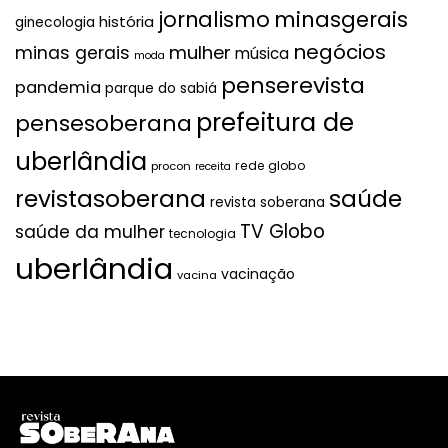
jornalismo
minasgerais
história
ginecologia
negócios
mulher
minas gerais
música
moda
penserevista
pandemia
parque do sabiá
prefeitura de
pensesoberana
uberlândia
rede globo
procon
receita
revistasoberana
saúde
revista soberana
TV Globo
saúde da mulher
tecnologia
uberlândia
vacinação
vacina