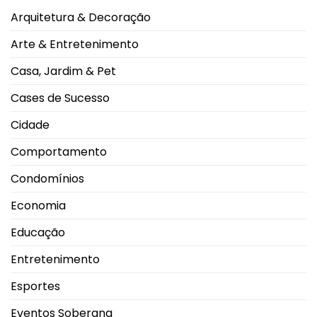
em
com
Arquitetura & Decoração
2026
Juliane
durante
Carvalho
Campeonato
durante
Arte & Entretenimento
Brasileiro
viagem
à
Grécia
Casa, Jardim & Pet
Cases de Sucesso
Cidade
Comportamento
Condomínios
Economia
Educação
Entretenimento
Esportes
Eventos Soberana