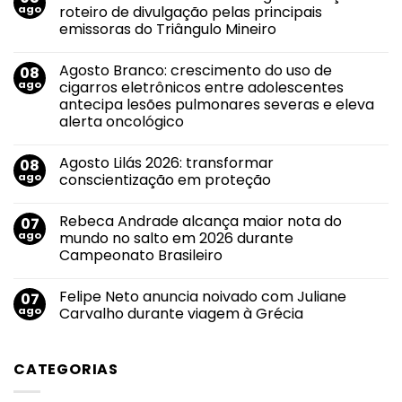
ago
roteiro de divulgação pelas principais
emissoras do Triângulo Mineiro
Nenhum
comentário
Agosto Branco: crescimento do uso de
08
em
Novo
ago
cigarros eletrônicos entre adolescentes
sucesso
antecipa lesões pulmonares severas e eleva
de
Evandro
alerta oncológico
Jr.
ganha
Nenhum
força
comentário
Agosto Lilás 2026: transformar
08
em
em
Agosto
roteiro
ago
conscientização em proteção
Branco:
de
crescimento
divulgação
Nenhum
do
pelas
comentário
Rebeca Andrade alcança maior nota do
07
uso
em
principais
de
Agosto
emissoras
ago
mundo no salto em 2026 durante
cigarros
Lilás
do
Campeonato Brasileiro
eletrônicos
2026:
Triângulo
entre
transformar
Mineiro
Nenhum
adolescentes
conscientização
comentário
antecipa
em
Felipe Neto anuncia noivado com Juliane
07
em
lesões
proteção
Rebeca
ago
Carvalho durante viagem à Grécia
pulmonares
Andrade
severas
alcança
Nenhum
e
maior
comentário
eleva
nota
em
alerta
CATEGORIAS
do
Felipe
oncológico
mundo
Neto
no
anuncia
salto
noivado