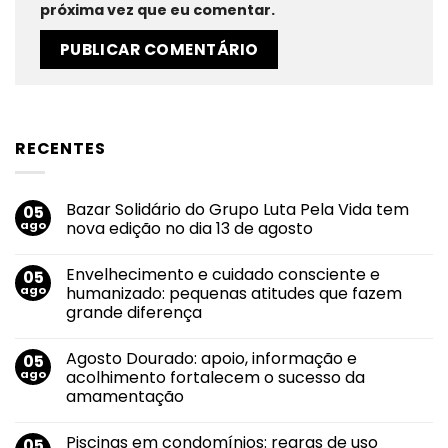
próxima vez que eu comentar.
RECENTES
Bazar Solidário do Grupo Luta Pela Vida tem
05
ago
nova edição no dia 13 de agosto
Nenhum
comentário
Envelhecimento e cuidado consciente e
05
em
Bazar
ago
humanizado: pequenas atitudes que fazem
Solidário
grande diferença
do
Grupo
Nenhum
Luta
comentário
Pela
Agosto Dourado: apoio, informação e
05
em
Vida
Envelhecimento
ago
acolhimento fortalecem o sucesso da
tem
e
nova
amamentação
cuidado
edição
consciente
no
Nenhum
e
dia
comentário
humanizado:
Piscinas em condomínios: regras de uso
05
em
13