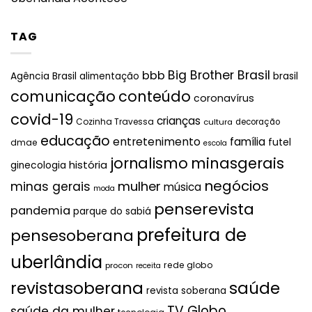
TAG
Big Brother Brasil
bbb
brasil
Agência Brasil
alimentação
comunicação
conteúdo
coronavírus
covid-19
crianças
Cozinha Travessa
cultura
decoração
educação
entretenimento
família
futel
dmae
escola
jornalismo
minasgerais
história
ginecologia
negócios
mulher
minas gerais
música
moda
penserevista
pandemia
parque do sabiá
prefeitura de
pensesoberana
uberlândia
rede globo
procon
receita
revistasoberana
saúde
revista soberana
TV Globo
saúde da mulher