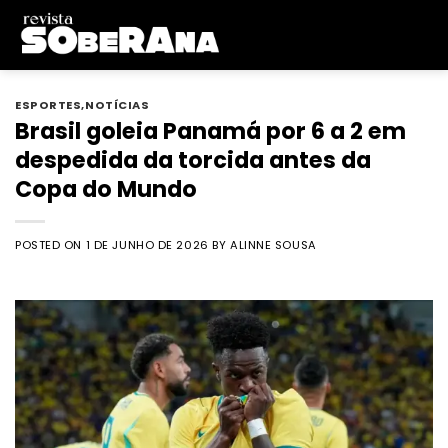
Skip
to
content
ESPORTES
,
NOTÍCIAS
Brasil goleia Panamá por 6 a 2 em
despedida da torcida antes da
Copa do Mundo
POSTED ON
1 DE JUNHO DE 2026
BY
ALINNE SOUSA