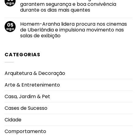
pequenas
Agosto
de
ago
garantem segurança e boa convivência
atitudes
Dourado:
agosto
que
durante os dias mais quentes
apoio,
fazem
informação
grande
Nenhum
e
diferença
comentário
acolhimento
Homem-Aranha lidera procura nos cinemas
05
em
fortalecem
Piscinas
ago
de Uberlândia e impulsiona movimento nas
o
em
sucesso
salas de exibição
condomínios:
da
regras
amamentação
Nenhum
de
comentário
uso
em
garantem
CATEGORIAS
Homem-
segurança
Aranha
e
lidera
boa
procura
convivência
nos
durante
Arquitetura & Decoração
cinemas
os
de
dias
Uberlândia
mais
Arte & Entretenimento
e
quentes
impulsiona
movimento
Casa, Jardim & Pet
nas
salas
de
Cases de Sucesso
exibição
Cidade
Comportamento