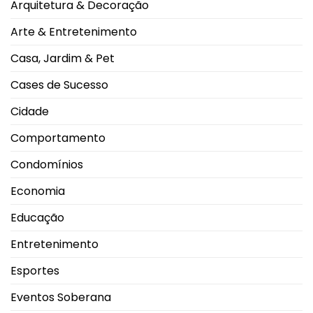
alerta
Arquitetura & Decoração
do
oncológico
mundo
no
Arte & Entretenimento
salto
em
2026
Casa, Jardim & Pet
durante
Campeonato
Brasileiro
Cases de Sucesso
Cidade
Comportamento
Condomínios
Economia
Educação
Entretenimento
Esportes
Eventos Soberana