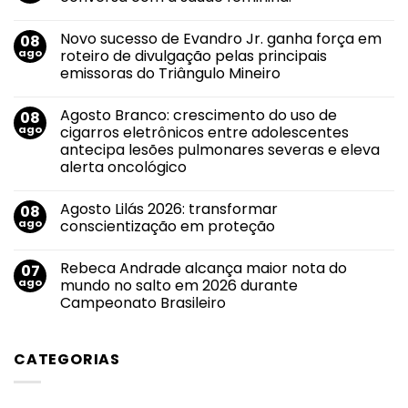
Nenhum
comentário
Novo sucesso de Evandro Jr. ganha força em
08
em
Taça
ago
roteiro de divulgação pelas principais
de
emissoras do Triângulo Mineiro
vinho
ou
Nenhum
alerta?
comentário
O
Agosto Branco: crescimento do uso de
08
em
álcool
Novo
ago
cigarros eletrônicos entre adolescentes
também
sucesso
conversa
antecipa lesões pulmonares severas e eleva
de
com
Evandro
alerta oncológico
a
Jr.
saúde
ganha
Nenhum
feminina.
força
comentário
Agosto Lilás 2026: transformar
08
em
em
Agosto
roteiro
ago
conscientização em proteção
Branco:
de
crescimento
divulgação
Nenhum
do
pelas
comentário
Rebeca Andrade alcança maior nota do
07
uso
em
principais
de
Agosto
emissoras
ago
mundo no salto em 2026 durante
cigarros
Lilás
do
Campeonato Brasileiro
eletrônicos
2026:
Triângulo
entre
transformar
Mineiro
Nenhum
adolescentes
conscientização
comentário
antecipa
em
em
lesões
proteção
CATEGORIAS
Rebeca
pulmonares
Andrade
severas
alcança
e
maior
eleva
nota