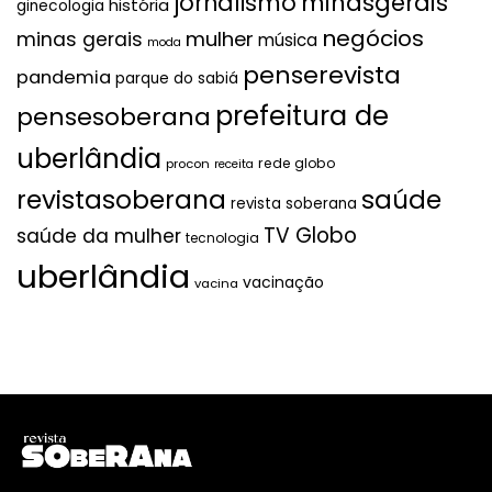
jornalismo
minasgerais
história
ginecologia
negócios
mulher
minas gerais
música
moda
penserevista
pandemia
parque do sabiá
prefeitura de
pensesoberana
uberlândia
rede globo
procon
receita
revistasoberana
saúde
revista soberana
TV Globo
saúde da mulher
tecnologia
uberlândia
vacinação
vacina