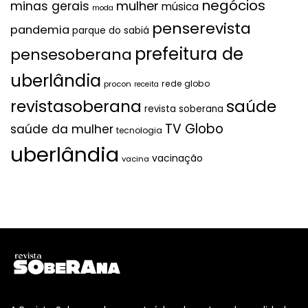
negócios
mulher
minas gerais
música
moda
penserevista
pandemia
parque do sabiá
prefeitura de
pensesoberana
uberlândia
rede globo
procon
receita
revistasoberana
saúde
revista soberana
TV Globo
saúde da mulher
tecnologia
uberlândia
vacinação
vacina