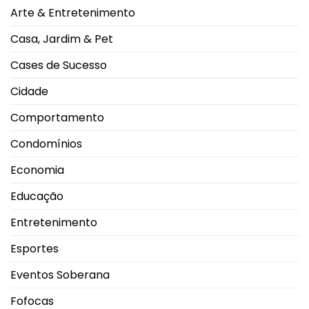
Pátio
Arte & Entretenimento
Vinhedos
e
celebra
Casa, Jardim & Pet
nova
fase
da
Cases de Sucesso
marca
em
Uberlândia
Cidade
Comportamento
Condomínios
Economia
Educação
Entretenimento
Esportes
Eventos Soberana
Fofocas