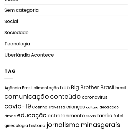
Sem categoria
Social
Sociedade
Tecnologia
Uberlândia Acontece
TAG
Big Brother Brasil
bbb
brasil
Agência Brasil
alimentação
comunicação
conteúdo
coronavírus
covid-19
crianças
Cozinha Travessa
cultura
decoração
educação
entretenimento
família
futel
dmae
escola
jornalismo
minasgerais
história
ginecologia