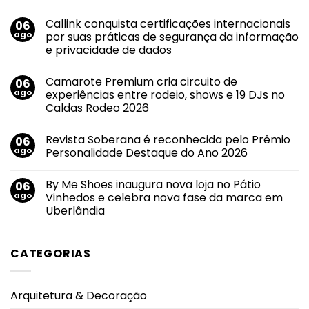
Nenhum
comentário
Callink conquista certificações internacionais
06
em
Geração
ago
por suas práticas de segurança da informação
Z
e privacidade de dados
antecipa
compra
Nenhum
do
comentário
primeiro
Camarote Premium cria circuito de
06
em
imóvel
Callink
ago
experiências entre rodeio, shows e 19 DJs no
e
conquista
impulsiona
Caldas Rodeo 2026
certificações
mudanças
internacionais
no
Nenhum
por
mercado
comentário
suas
Revista Soberana é reconhecida pelo Prêmio
06
em
imobiliário
práticas
Camarote
ago
Personalidade Destaque do Ano 2026
de
Premium
segurança
cria
Nenhum
da
circuito
comentário
informação
By Me Shoes inaugura nova loja no Pátio
06
de
em
e
experiências
Revista
ago
Vinhedos e celebra nova fase da marca em
privacidade
entre
Soberana
de
Uberlândia
rodeio,
é
dados
shows
reconhecida
Nenhum
e
pelo
comentário
19
Prêmio
em
DJs
Personalidade
CATEGORIAS
By
no
Destaque
Me
Caldas
do
Shoes
Rodeo
Ano
inaugura
2026
2026
nova
Arquitetura & Decoração
loja
no