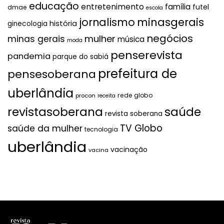
educação
entretenimento
família
futel
dmae
escola
jornalismo
minasgerais
história
ginecologia
negócios
mulher
minas gerais
música
moda
penserevista
pandemia
parque do sabiá
prefeitura de
pensesoberana
uberlândia
rede globo
procon
receita
revistasoberana
saúde
revista soberana
TV Globo
saúde da mulher
tecnologia
uberlândia
vacinação
vacina