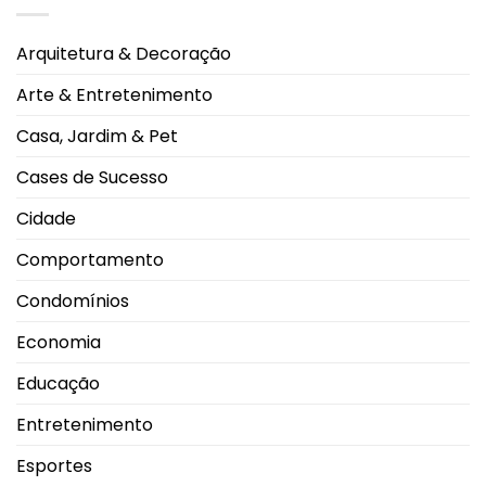
e
lidera
boa
procura
convivência
nos
durante
Arquitetura & Decoração
cinemas
os
de
dias
Uberlândia
mais
Arte & Entretenimento
e
quentes
impulsiona
movimento
Casa, Jardim & Pet
nas
salas
de
Cases de Sucesso
exibição
Cidade
Comportamento
Condomínios
Economia
Educação
Entretenimento
Esportes