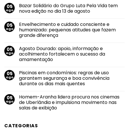
Bazar Solidário do Grupo Luta Pela Vida tem
05
ago
nova edição no dia 13 de agosto
Nenhum
comentário
Envelhecimento e cuidado consciente e
05
em
Bazar
ago
humanizado: pequenas atitudes que fazem
Solidário
grande diferença
do
Grupo
Nenhum
Luta
comentário
Pela
Agosto Dourado: apoio, informação e
05
em
Vida
Envelhecimento
ago
acolhimento fortalecem o sucesso da
tem
e
nova
amamentação
cuidado
edição
consciente
no
Nenhum
e
dia
comentário
humanizado:
Piscinas em condomínios: regras de uso
05
em
13
pequenas
Agosto
de
ago
garantem segurança e boa convivência
atitudes
Dourado:
agosto
que
durante os dias mais quentes
apoio,
fazem
informação
grande
Nenhum
e
diferença
comentário
acolhimento
Homem-Aranha lidera procura nos cinemas
05
em
fortalecem
Piscinas
ago
de Uberlândia e impulsiona movimento nas
o
em
sucesso
salas de exibição
condomínios:
da
regras
amamentação
Nenhum
de
comentário
uso
em
garantem
CATEGORIAS
Homem-
segurança
Aranha