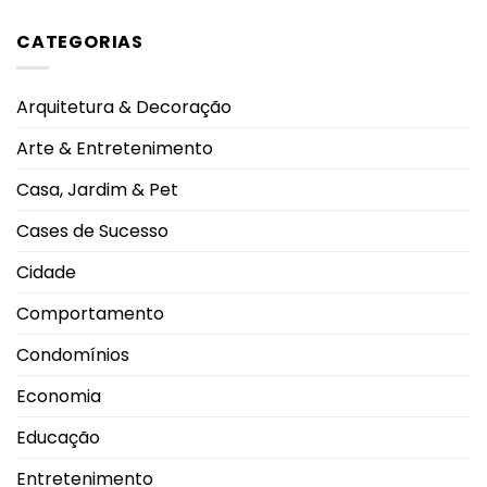
melhor
exibido
comentário
qualidade
na
em
CATEGORIAS
de
UFU,
EUA
vida,
no
aprovam
aponta
Grupontapé
primeira
ranking
e
vacina
no
contra
Arquitetura & Decoração
CEU
gripe
Shopping
com
Park
tecnologia
Arte & Entretenimento
de
RNA
mensageiro
Casa, Jardim & Pet
Cases de Sucesso
Cidade
Comportamento
Condomínios
Economia
Educação
Entretenimento