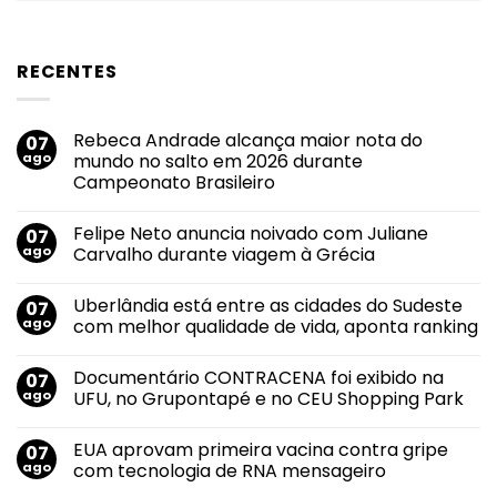
RECENTES
Rebeca Andrade alcança maior nota do
07
ago
mundo no salto em 2026 durante
Campeonato Brasileiro
Nenhum
comentário
Felipe Neto anuncia noivado com Juliane
07
em
Rebeca
ago
Carvalho durante viagem à Grécia
Andrade
alcança
Nenhum
maior
comentário
Uberlândia está entre as cidades do Sudeste
07
nota
em
do
Felipe
ago
com melhor qualidade de vida, aponta ranking
mundo
Neto
no
anuncia
Nenhum
salto
noivado
comentário
Documentário CONTRACENA foi exibido na
07
em
com
em
2026
Juliane
Uberlândia
ago
UFU, no Grupontapé e no CEU Shopping Park
durante
Carvalho
está
Campeonato
durante
entre
Nenhum
Brasileiro
viagem
as
comentário
EUA aprovam primeira vacina contra gripe
07
à
cidades
em
Grécia
do
Documentário
ago
com tecnologia de RNA mensageiro
Sudeste
CONTRACENA
com
foi
Nenhum