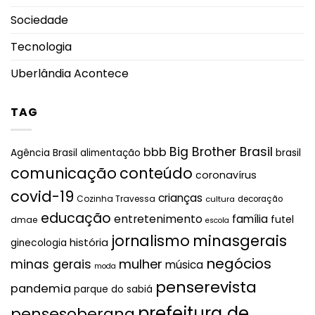
Sociedade
Tecnologia
Uberlândia Acontece
TAG
Big Brother Brasil
bbb
brasil
Agência Brasil
alimentação
comunicação
conteúdo
coronavírus
covid-19
crianças
Cozinha Travessa
cultura
decoração
educação
entretenimento
família
futel
dmae
escola
jornalismo
minasgerais
história
ginecologia
negócios
mulher
minas gerais
música
moda
penserevista
pandemia
parque do sabiá
prefeitura de
pensesoberana