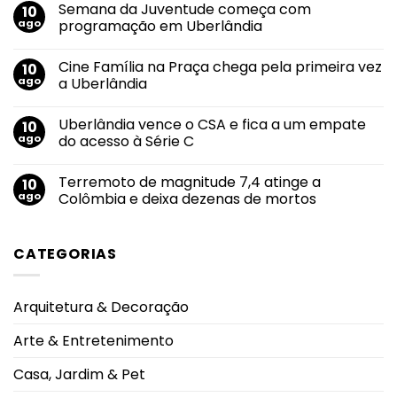
Semana da Juventude começa com
10
em
Uberlândia
ago
programação em Uberlândia
terá
semana
Nenhum
de
comentário
Cine Família na Praça chega pela primeira vez
10
calor
em
e
Semana
ago
a Uberlândia
baixa
da
umidade;
Juventude
Nenhum
índice
começa
comentário
Uberlândia vence o CSA e fica a um empate
10
pode
com
em
chegar
programação
Cine
ago
do acesso à Série C
a
em
Família
12%
Uberlândia
na
Nenhum
Praça
comentário
Terremoto de magnitude 7,4 atinge a
10
chega
em
pela
Uberlândia
ago
Colômbia e deixa dezenas de mortos
primeira
vence
vez
o
Nenhum
a
CSA
comentário
Uberlândia
e
em
CATEGORIAS
fica
Terremoto
a
de
um
magnitude
empate
7,4
do
atinge
Arquitetura & Decoração
acesso
a
à
Colômbia
Série
e
Arte & Entretenimento
C
deixa
dezenas
de
Casa, Jardim & Pet
mortos