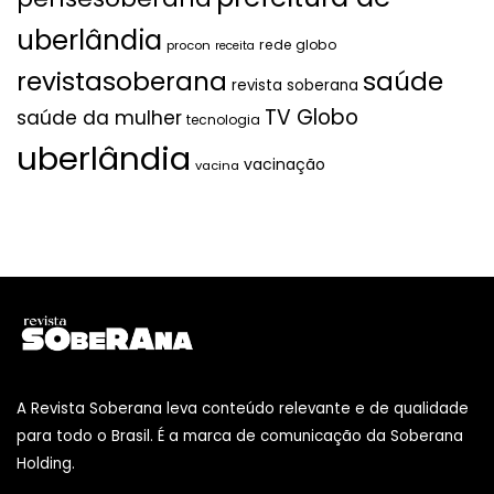
uberlândia
rede globo
procon
receita
revistasoberana
saúde
revista soberana
TV Globo
saúde da mulher
tecnologia
uberlândia
vacinação
vacina
A Revista Soberana leva conteúdo relevante e de qualidade
para todo o Brasil. É a marca de comunicação da Soberana
Holding.