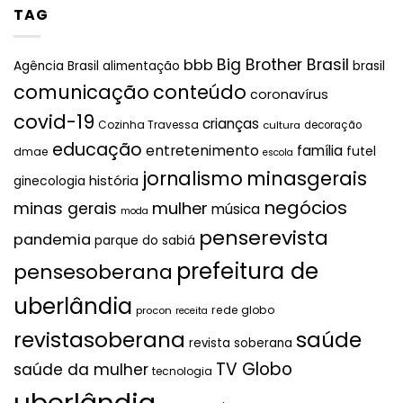
TAG
Big Brother Brasil
bbb
brasil
Agência Brasil
alimentação
comunicação
conteúdo
coronavírus
covid-19
crianças
Cozinha Travessa
cultura
decoração
educação
entretenimento
família
futel
dmae
escola
jornalismo
minasgerais
história
ginecologia
negócios
mulher
minas gerais
música
moda
penserevista
pandemia
parque do sabiá
prefeitura de
pensesoberana
uberlândia
rede globo
procon
receita
revistasoberana
saúde
revista soberana
TV Globo
saúde da mulher
tecnologia
uberlândia