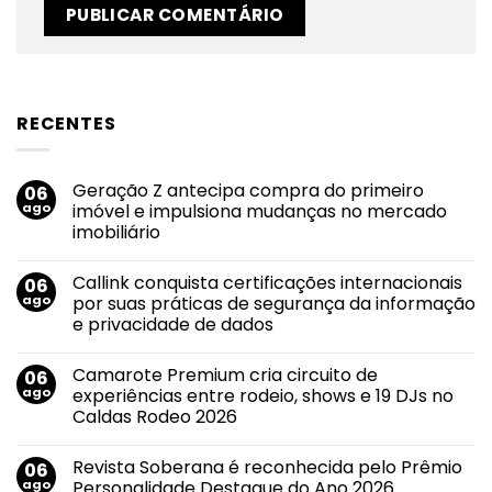
RECENTES
Geração Z antecipa compra do primeiro
06
ago
imóvel e impulsiona mudanças no mercado
imobiliário
Nenhum
comentário
Callink conquista certificações internacionais
06
em
Geração
ago
por suas práticas de segurança da informação
Z
e privacidade de dados
antecipa
compra
Nenhum
do
comentário
primeiro
Camarote Premium cria circuito de
06
em
imóvel
Callink
ago
experiências entre rodeio, shows e 19 DJs no
e
conquista
impulsiona
Caldas Rodeo 2026
certificações
mudanças
internacionais
no
Nenhum
por
mercado
comentário
suas
Revista Soberana é reconhecida pelo Prêmio
06
em
imobiliário
práticas
Camarote
ago
Personalidade Destaque do Ano 2026
de