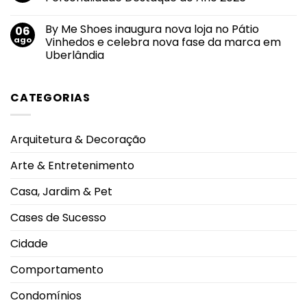
Premium
segurança
cria
Nenhum
da
circuito
comentário
informação
By Me Shoes inaugura nova loja no Pátio
06
de
em
e
experiências
Revista
ago
Vinhedos e celebra nova fase da marca em
privacidade
entre
Soberana
de
Uberlândia
rodeio,
é
dados
shows
reconhecida
Nenhum
e
pelo
comentário
19
Prêmio
em
DJs
Personalidade
CATEGORIAS
By
no
Destaque
Me
Caldas
do
Shoes
Rodeo
Ano
inaugura
2026
2026
nova
Arquitetura & Decoração
loja
no
Pátio
Arte & Entretenimento
Vinhedos
e
celebra
Casa, Jardim & Pet
nova
fase
da
Cases de Sucesso
marca
em
Uberlândia
Cidade
Comportamento
Condomínios