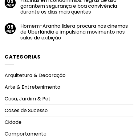
Piscinas em condomínios: regras de uso
05
13
pequenas
Agosto
de
ago
garantem segurança e boa convivência
atitudes
Dourado:
agosto
que
durante os dias mais quentes
apoio,
fazem
informação
grande
Nenhum
e
diferença
comentário
acolhimento
Homem-Aranha lidera procura nos cinemas
05
em
fortalecem
Piscinas
ago
de Uberlândia e impulsiona movimento nas
o
em
sucesso
salas de exibição
condomínios:
da
regras
amamentação
Nenhum
de
comentário
uso
em
garantem
CATEGORIAS
Homem-
segurança
Aranha
e
lidera
boa
procura
convivência
nos
durante
Arquitetura & Decoração
cinemas
os
de
dias
Uberlândia
mais
Arte & Entretenimento
e
quentes
impulsiona
movimento
Casa, Jardim & Pet
nas
salas
de
Cases de Sucesso
exibição
Cidade
Comportamento