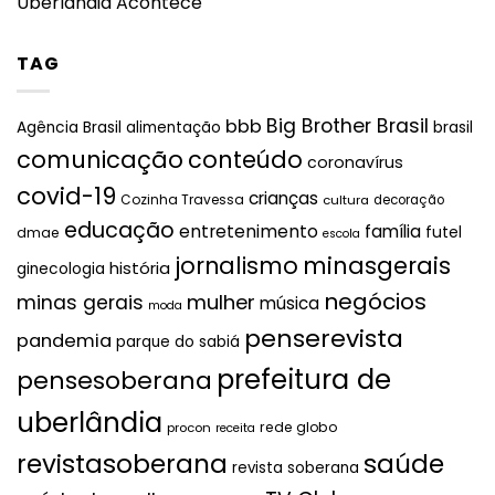
Uberlândia Acontece
TAG
Big Brother Brasil
bbb
brasil
Agência Brasil
alimentação
comunicação
conteúdo
coronavírus
covid-19
crianças
Cozinha Travessa
cultura
decoração
educação
entretenimento
família
futel
dmae
escola
jornalismo
minasgerais
história
ginecologia
negócios
mulher
minas gerais
música
moda
penserevista
pandemia
parque do sabiá
prefeitura de
pensesoberana
uberlândia
rede globo
procon
receita
revistasoberana
saúde
revista soberana