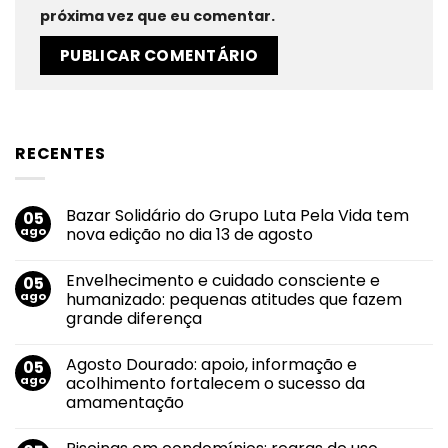
próxima vez que eu comentar.
RECENTES
Bazar Solidário do Grupo Luta Pela Vida tem
05
ago
nova edição no dia 13 de agosto
Nenhum
comentário
Envelhecimento e cuidado consciente e
05
em
Bazar
ago
humanizado: pequenas atitudes que fazem
Solidário
grande diferença
do
Grupo
Nenhum
Luta
comentário
Pela
Agosto Dourado: apoio, informação e
05
em
Vida
Envelhecimento
ago
acolhimento fortalecem o sucesso da
tem
e
nova
amamentação
cuidado
edição
consciente
no
Nenhum
e
dia
comentário
humanizado:
em