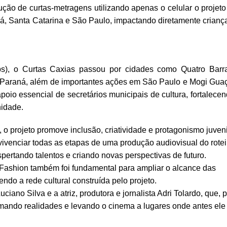
ção de curtas-metragens utilizando apenas o celular o projeto
á, Santa Catarina e São Paulo, impactando diretamente crianç
ops), o Curtas Caxias passou por cidades como Quatro Barr
Paraná, além de importantes ações em São Paulo e Mogi Gua
poio essencial de secretários municipais de cultura, fortalece
nidade.
 o projeto promove inclusão, criatividade e protagonismo juveni
vivenciar todas as etapas de uma produção audiovisual do rotei
pertando talentos e criando novas perspectivas de futuro.
a Fashion também foi fundamental para ampliar o alcance das
ndo a rede cultural construída pelo projeto.
Luciano Silva e a atriz, produtora e jornalista Adri Tolardo, que, 
mando realidades e levando o cinema a lugares onde antes ele