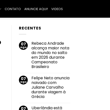
CONTATO
ANUNCIE AQUI!
VIDEOS
RECENTES
o
Rebeca Andrade
07
ago
alcança maior nota
do mundo no salto
em 2026 durante
Campeonato
Brasileiro
Nenhum
comentário
Felipe Neto anuncia
07
em
Rebeca
ago
noivado com
Andrade
Juliane Carvalho
alcança
maior
durante viagem à
nota
Grécia
do
mundo
Nenhum
no
comentário
salto
Uberlândia está
07
em
em