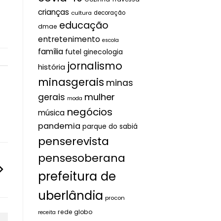
crianças
cultura
decoração
educação
dmae
entretenimento
escola
família
futel
ginecologia
jornalismo
história
minasgerais
minas
mulher
gerais
moda
negócios
música
pandemia
parque do sabiá
penserevista
pensesoberana
prefeitura de
uberlândia
procon
rede globo
receita