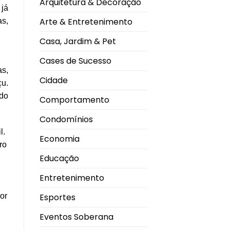
Arquitetura & Decoração
gripe
 já
com
tecnologia
Arte & Entretenimento
as,
de
RNA
mensageiro
Casa, Jardim & Pet
Cases de Sucesso
as,
Cidade
çu.
ndo
Comportamento
Condomínios
l.
Economia
ro
Educação
Entretenimento
Esportes
por
Eventos Soberana