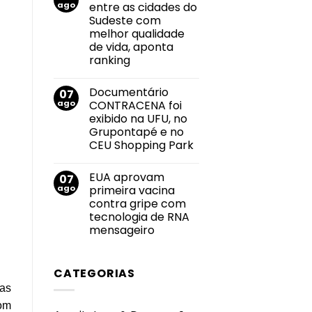
Felipe
ago
entre as cidades do
2026
Neto
durante
Sudeste com
anuncia
Campeonato
noivado
melhor qualidade
Brasileiro
com
de vida, aponta
Juliane
Carvalho
ranking
durante
Nenhum
viagem
comentário
à
Documentário
07
em
Grécia
Uberlândia
ago
CONTRACENA foi
está
exibido na UFU, no
entre
as
Grupontapé e no
cidades
CEU Shopping Park
do
Sudeste
Nenhum
com
comentário
melhor
EUA aprovam
07
em
qualidade
Documentário
ago
primeira vacina
de
CONTRACENA
vida,
contra gripe com
foi
aponta
exibido
tecnologia de RNA
ranking
na
mensageiro
UFU,
no
Nenhum
Grupontapé
comentário
e
em
no
CATEGORIAS
EUA
CEU
aprovam
Shopping
as
primeira
Park
vacina
Com
contra