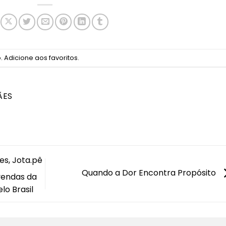
o
.
Adicione aos favoritos
.
ÃES
s, Jota.pê
Quando a Dor Encontra Propósito
vendas da
lo Brasil