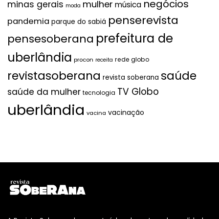
negócios
mulher
minas gerais
música
moda
penserevista
pandemia
parque do sabiá
prefeitura de
pensesoberana
uberlândia
rede globo
procon
receita
revistasoberana
saúde
revista soberana
TV Globo
saúde da mulher
tecnologia
uberlândia
vacinação
vacina