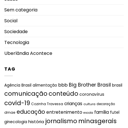
Sem categoria
Social
Sociedade
Tecnologia
Uberlândia Acontece
TAG
Big Brother Brasil
bbb
brasil
Agência Brasil
alimentação
comunicação
conteúdo
coronavírus
covid-19
crianças
Cozinha Travessa
cultura
decoração
educação
entretenimento
família
futel
dmae
escola
jornalismo
minasgerais
história
ginecologia