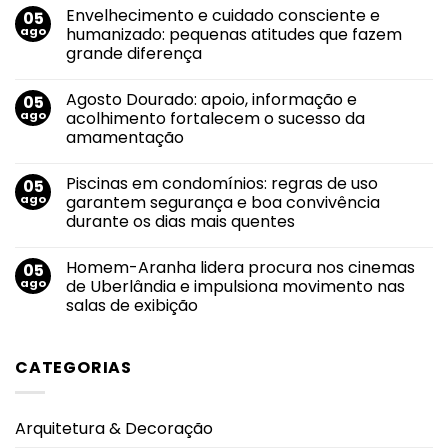
comentário
Envelhecimento e cuidado consciente e
05
em
Bazar
ago
humanizado: pequenas atitudes que fazem
Solidário
grande diferença
do
Grupo
Nenhum
Luta
comentário
Pela
Agosto Dourado: apoio, informação e
05
em
Vida
Envelhecimento
ago
acolhimento fortalecem o sucesso da
tem
e
nova
amamentação
cuidado
edição
consciente
no
Nenhum
e
dia
comentário
humanizado:
Piscinas em condomínios: regras de uso
05
em
13
pequenas
Agosto
de
ago
garantem segurança e boa convivência
atitudes
Dourado:
agosto
que
durante os dias mais quentes
apoio,
fazem
informação
grande
Nenhum
e
diferença
comentário
acolhimento
Homem-Aranha lidera procura nos cinemas
05
em
fortalecem
Piscinas
ago
de Uberlândia e impulsiona movimento nas
o
em
sucesso
salas de exibição
condomínios:
da
regras
amamentação
Nenhum
de
comentário
uso
em
garantem
CATEGORIAS
Homem-
segurança
Aranha
e
lidera
boa
procura
convivência
nos
durante
Arquitetura & Decoração
cinemas
os
de