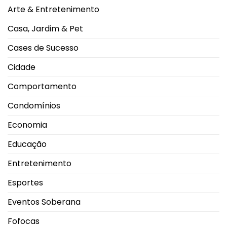
dias
Uberlândia
mais
Arte & Entretenimento
e
quentes
impulsiona
movimento
Casa, Jardim & Pet
nas
salas
de
Cases de Sucesso
exibição
Cidade
Comportamento
Condomínios
Economia
Educação
Entretenimento
Esportes
Eventos Soberana
Fofocas