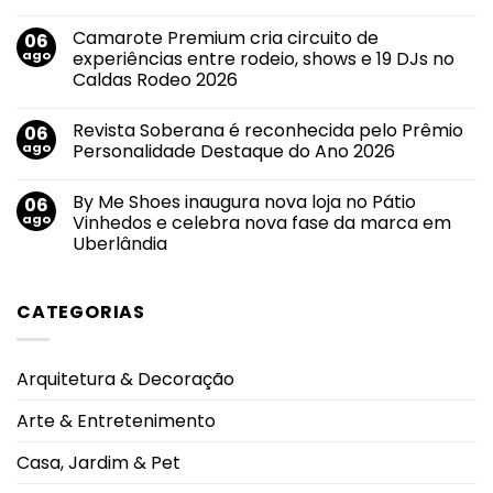
compra
Nenhum
do
comentário
primeiro
Camarote Premium cria circuito de
06
em
imóvel
Callink
ago
experiências entre rodeio, shows e 19 DJs no
e
conquista
impulsiona
Caldas Rodeo 2026
certificações
mudanças
internacionais
no
Nenhum
por
mercado
comentário
suas
Revista Soberana é reconhecida pelo Prêmio
06
em
imobiliário
práticas
Camarote
ago
Personalidade Destaque do Ano 2026
de
Premium
segurança
cria
Nenhum
da
circuito
comentário
informação
By Me Shoes inaugura nova loja no Pátio
06
de
em
e
experiências
Revista
ago
Vinhedos e celebra nova fase da marca em
privacidade
entre
Soberana
de
Uberlândia
rodeio,
é
dados
shows
reconhecida
Nenhum
e
pelo
comentário
19
Prêmio
em
DJs
Personalidade
CATEGORIAS
By
no
Destaque
Me
Caldas
do
Shoes
Rodeo
Ano
inaugura
2026
2026
nova
Arquitetura & Decoração
loja
no
Pátio
Arte & Entretenimento
Vinhedos
e
celebra
Casa, Jardim & Pet
nova
fase