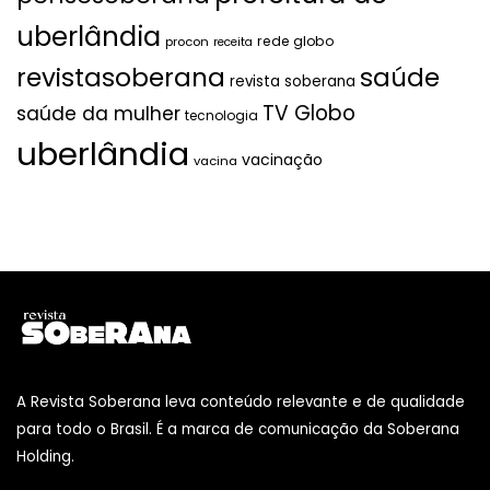
uberlândia
rede globo
procon
receita
revistasoberana
saúde
revista soberana
TV Globo
saúde da mulher
tecnologia
uberlândia
vacinação
vacina
A Revista Soberana leva conteúdo relevante e de qualidade
para todo o Brasil. É a marca de comunicação da Soberana
Holding.