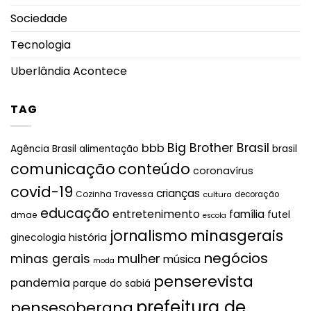
Sociedade
Tecnologia
Uberlândia Acontece
TAG
Big Brother Brasil
bbb
brasil
Agência Brasil
alimentação
comunicação
conteúdo
coronavírus
covid-19
crianças
Cozinha Travessa
cultura
decoração
educação
entretenimento
família
futel
dmae
escola
jornalismo
minasgerais
história
ginecologia
negócios
mulher
minas gerais
música
moda
penserevista
pandemia
parque do sabiá
prefeitura de
pensesoberana