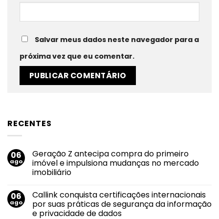
Salvar meus dados neste navegador para a
próxima vez que eu comentar.
RECENTES
Geração Z antecipa compra do primeiro
06
ago
imóvel e impulsiona mudanças no mercado
imobiliário
Nenhum
comentário
Callink conquista certificações internacionais
06
em
Geração
ago
por suas práticas de segurança da informação
Z
e privacidade de dados
antecipa