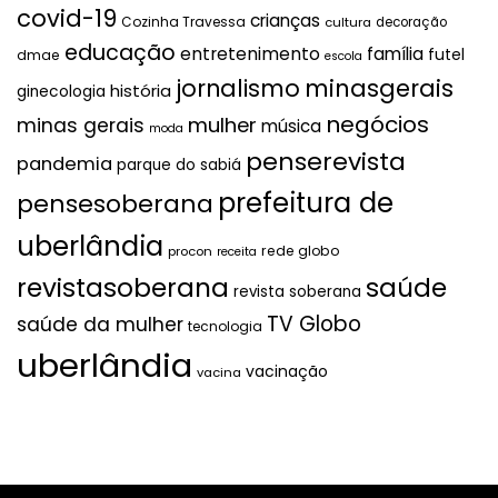
covid-19
crianças
Cozinha Travessa
cultura
decoração
educação
entretenimento
família
futel
dmae
escola
jornalismo
minasgerais
história
ginecologia
negócios
mulher
minas gerais
música
moda
penserevista
pandemia
parque do sabiá
prefeitura de
pensesoberana
uberlândia
rede globo
procon
receita
revistasoberana
saúde
revista soberana
TV Globo
saúde da mulher
tecnologia
uberlândia
vacinação
vacina