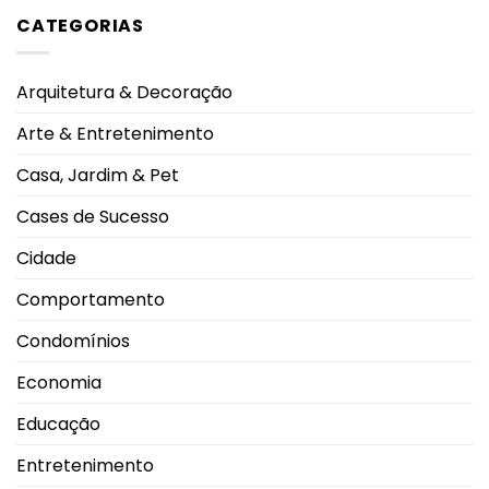
qualidade
na
em
CATEGORIAS
de
UFU,
EUA
vida,
no
aprovam
aponta
Grupontapé
primeira
ranking
e
vacina
no
contra
Arquitetura & Decoração
CEU
gripe
Shopping
com
Park
tecnologia
Arte & Entretenimento
de
RNA
mensageiro
Casa, Jardim & Pet
Cases de Sucesso
Cidade
Comportamento
Condomínios
Economia
Educação
Entretenimento