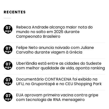
RECENTES
Rebeca Andrade alcança maior nota do
07
ago
mundo no salto em 2026 durante
Campeonato Brasileiro
Nenhum
comentário
Felipe Neto anuncia noivado com Juliane
07
em
Rebeca
ago
Carvalho durante viagem à Grécia
Andrade
alcança
Nenhum
maior
comentário
Uberlândia está entre as cidades do Sudeste
07
nota
em
do
Felipe
ago
com melhor qualidade de vida, aponta ranking
mundo
Neto
no
anuncia
Nenhum
salto
noivado
comentário
Documentário CONTRACENA foi exibido na
07
em
com
em
2026
Juliane
Uberlândia
ago
UFU, no Grupontapé e no CEU Shopping Park
durante
Carvalho
está
Campeonato
durante
entre
Nenhum
Brasileiro
viagem
as
comentário
EUA aprovam primeira vacina contra gripe
07
à
cidades
em
Grécia
do
Documentário
ago
com tecnologia de RNA mensageiro
Sudeste
CONTRACENA
com
foi
Nenhum
melhor
exibido
comentário