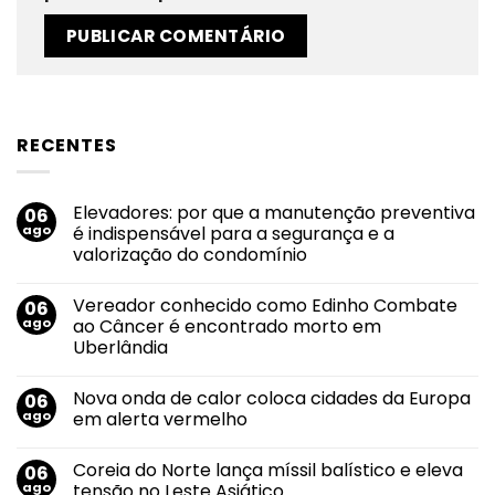
RECENTES
Elevadores: por que a manutenção preventiva
06
ago
é indispensável para a segurança e a
valorização do condomínio
Nenhum
comentário
Vereador conhecido como Edinho Combate
06
em
Elevadores:
ago
ao Câncer é encontrado morto em
por
Uberlândia
que
a
Nenhum
manutenção
comentário
preventiva
Nova onda de calor coloca cidades da Europa
06
em
é
Vereador
ago
em alerta vermelho
indispensável
conhecido
para
como
Nenhum
a
Edinho
comentário
segurança
Coreia do Norte lança míssil balístico e eleva
06
Combate
em
e
ao
Nova
ago
tensão no Leste Asiático
a