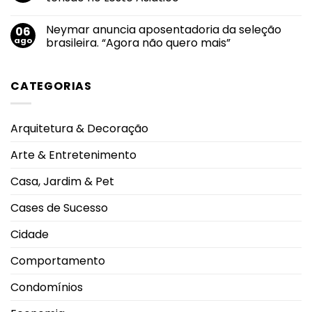
Câncer
onda
valorização
é
de
Nenhum
do
encontrado
calor
comentário
condomínio
Neymar anuncia aposentadoria da seleção
06
morto
coloca
em
em
cidades
Coreia
ago
brasileira. “Agora não quero mais”
Uberlândia
da
do
Europa
Norte
Nenhum
em
lança
comentário
alerta
míssil
em
CATEGORIAS
vermelho
balístico
Neymar
e
anuncia
eleva
aposentadoria
tensão
da
no
seleção
Arquitetura & Decoração
Leste
brasileira.
Asiático
“Agora
não
Arte & Entretenimento
quero
mais”
Casa, Jardim & Pet
Cases de Sucesso
Cidade
Comportamento
Condomínios