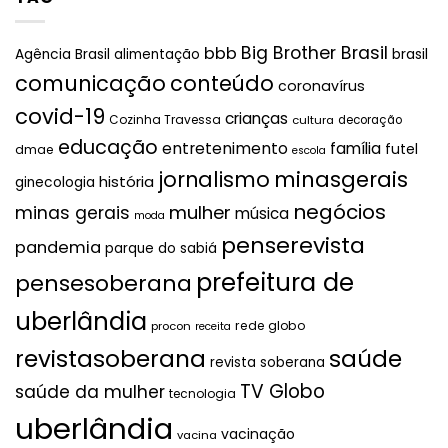
Big Brother Brasil
bbb
brasil
Agência Brasil
alimentação
comunicação
conteúdo
coronavírus
covid-19
crianças
Cozinha Travessa
cultura
decoração
educação
entretenimento
família
futel
dmae
escola
jornalismo
minasgerais
história
ginecologia
negócios
mulher
minas gerais
música
moda
penserevista
pandemia
parque do sabiá
prefeitura de
pensesoberana
uberlândia
rede globo
procon
receita
revistasoberana
saúde
revista soberana
TV Globo
saúde da mulher
tecnologia
uberlândia
vacinação
vacina