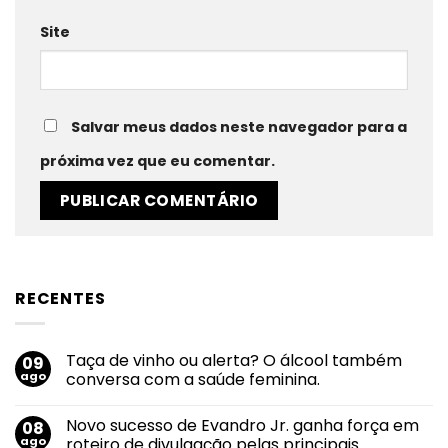
Site
Salvar meus dados neste navegador para a
próxima vez que eu comentar.
RECENTES
Taça de vinho ou alerta? O álcool também
09
ago
conversa com a saúde feminina.
Nenhum
comentário
Novo sucesso de Evandro Jr. ganha força em
08
em
Taça
ago
roteiro de divulgação pelas principais