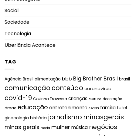
Social
Sociedade
Tecnologia
Uberlândia Acontece
TAG
Big Brother Brasil
bbb
brasil
Agência Brasil
alimentação
comunicação
conteúdo
coronavírus
covid-19
crianças
Cozinha Travessa
cultura
decoração
educação
entretenimento
família
futel
dmae
escola
jornalismo
minasgerais
história
ginecologia
negócios
mulher
minas gerais
música
moda