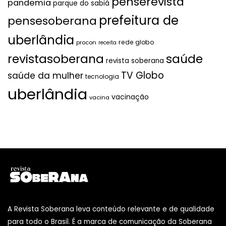
penserevista
pandemia
parque do sabiá
prefeitura de
pensesoberana
uberlândia
rede globo
procon
receita
revistasoberana
saúde
revista soberana
TV Globo
saúde da mulher
tecnologia
uberlândia
vacinação
vacina
A Revista Soberana leva conteúdo relevante e de qualidade
para todo o Brasil. É a marca de comunicação da Soberana