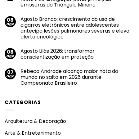
de
emissoras do Triângulo Mineiro
vinho
ou
Nenhum
alerta?
comentário
O
Agosto Branco: crescimento do uso de
08
em
álcool
Novo
ago
cigarros eletrônicos entre adolescentes
também
sucesso
conversa
antecipa lesões pulmonares severas e eleva
de
com
Evandro
alerta oncológico
a
Jr.
saúde
ganha
Nenhum
feminina.
força
comentário
Agosto Lilás 2026: transformar
08
em
em
Agosto
roteiro
ago
conscientização em proteção
Branco:
de
crescimento
divulgação
Nenhum
do
pelas
comentário
Rebeca Andrade alcança maior nota do
07
uso
em
principais
de
Agosto
emissoras
ago
mundo no salto em 2026 durante
cigarros
Lilás
do
Campeonato Brasileiro
eletrônicos
2026:
Triângulo
entre
transformar
Mineiro
Nenhum
adolescentes
conscientização
comentário
antecipa
em
em
lesões
proteção
CATEGORIAS
Rebeca
pulmonares
Andrade
severas
alcança
e
maior
eleva
nota
alerta
Arquitetura & Decoração
do
oncológico
mundo
no
Arte & Entretenimento
salto
em