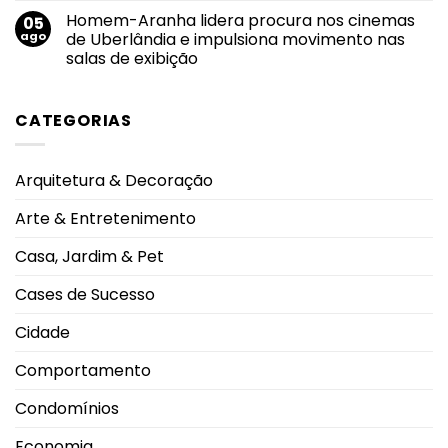
e
diferença
comentário
acolhimento
Homem-Aranha lidera procura nos cinemas
05
em
fortalecem
Piscinas
ago
de Uberlândia e impulsiona movimento nas
o
em
sucesso
salas de exibição
condomínios:
da
regras
amamentação
Nenhum
de
comentário
uso
em
garantem
CATEGORIAS
Homem-
segurança
Aranha
e
lidera
boa
procura
convivência
nos
durante
Arquitetura & Decoração
cinemas
os
de
dias
Uberlândia
mais
Arte & Entretenimento
e
quentes
impulsiona
movimento
Casa, Jardim & Pet
nas
salas
de
Cases de Sucesso
exibição
Cidade
Comportamento
Condomínios
Economia