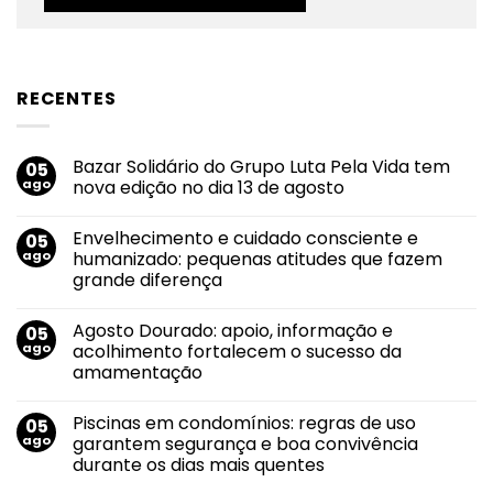
RECENTES
Bazar Solidário do Grupo Luta Pela Vida tem
05
ago
nova edição no dia 13 de agosto
Nenhum
comentário
Envelhecimento e cuidado consciente e
05
em
Bazar
ago
humanizado: pequenas atitudes que fazem
Solidário
grande diferença
do
Grupo
Nenhum
Luta
comentário
Pela
Agosto Dourado: apoio, informação e
05
em
Vida
Envelhecimento
ago
acolhimento fortalecem o sucesso da
tem
e
nova
amamentação
cuidado
edição
consciente
no
Nenhum
e
dia
comentário
humanizado:
Piscinas em condomínios: regras de uso
05
em
13
pequenas
Agosto
de
ago
garantem segurança e boa convivência
atitudes
Dourado:
agosto
que
durante os dias mais quentes
apoio,
fazem
informação
grande
Nenhum