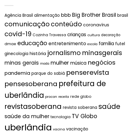
Big Brother Brasil
bbb
brasil
Agência Brasil
alimentação
comunicação
conteúdo
coronavírus
covid-19
crianças
Cozinha Travessa
cultura
decoração
educação
entretenimento
família
futel
dmae
escola
jornalismo
minasgerais
história
ginecologia
negócios
mulher
minas gerais
música
moda
penserevista
pandemia
parque do sabiá
prefeitura de
pensesoberana
uberlândia
rede globo
procon
receita
revistasoberana
saúde
revista soberana
TV Globo
saúde da mulher
tecnologia
uberlândia
vacinação
vacina