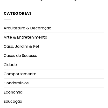
Sudeste
CONTRACENA
com
foi
Nenhum
melhor
exibido
comentário
qualidade
na
em
CATEGORIAS
de
UFU,
EUA
vida,
no
aprovam
aponta
Grupontapé
primeira
ranking
e
vacina
no
contra
Arquitetura & Decoração
CEU
gripe
Shopping
com
Park
tecnologia
Arte & Entretenimento
de
RNA
mensageiro
Casa, Jardim & Pet
Cases de Sucesso
Cidade
Comportamento
Condomínios
Economia
Educação