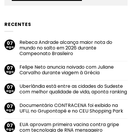
RECENTES
Rebeca Andrade alcança maior nota do
07
ago
mundo no salto em 2026 durante
Campeonato Brasileiro
Nenhum
comentário
Felipe Neto anuncia noivado com Juliane
07
em
Rebeca
ago
Carvalho durante viagem à Grécia
Andrade
alcança
Nenhum
maior
comentário
Uberlândia está entre as cidades do Sudeste
07
nota
em
do
Felipe
ago
com melhor qualidade de vida, aponta ranking
mundo
Neto
no
anuncia
Nenhum
salto
noivado
comentário
Documentário CONTRACENA foi exibido na
07
em
com
em
2026
Juliane
Uberlândia
ago
UFU, no Grupontapé e no CEU Shopping Park
durante
Carvalho
está
Campeonato
durante
entre
Nenhum
Brasileiro
viagem
as
comentário
EUA aprovam primeira vacina contra gripe
07
à
cidades
em
Grécia
do
Documentário
ago
com tecnologia de RNA mensageiro