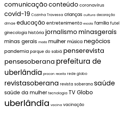
comunicação
conteúdo
coronavírus
covid-19
crianças
Cozinha Travessa
cultura
decoração
educação
entretenimento
família
futel
dmae
escola
jornalismo
minasgerais
história
ginecologia
negócios
mulher
minas gerais
música
moda
penserevista
pandemia
parque do sabiá
prefeitura de
pensesoberana
uberlândia
rede globo
procon
receita
revistasoberana
saúde
revista soberana
TV Globo
saúde da mulher
tecnologia
uberlândia
vacinação
vacina