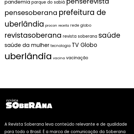
penserevista
pandemia
parque do sabiá
prefeitura de
pensesoberana
uberlândia
rede globo
procon
receita
revistasoberana
saúde
revista soberana
TV Globo
saúde da mulher
tecnologia
uberlândia
vacinação
vacina
A Revista Soberana leva conteúdo relevante e de qualidade
para todo o Brasil. É a marca de comunicação da Soberana