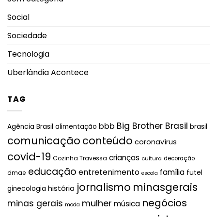
Social
Sociedade
Tecnologia
Uberlândia Acontece
TAG
Big Brother Brasil
bbb
brasil
Agência Brasil
alimentação
comunicação
conteúdo
coronavírus
covid-19
crianças
Cozinha Travessa
cultura
decoração
educação
entretenimento
família
futel
dmae
escola
jornalismo
minasgerais
história
ginecologia
negócios
mulher
minas gerais
música
moda