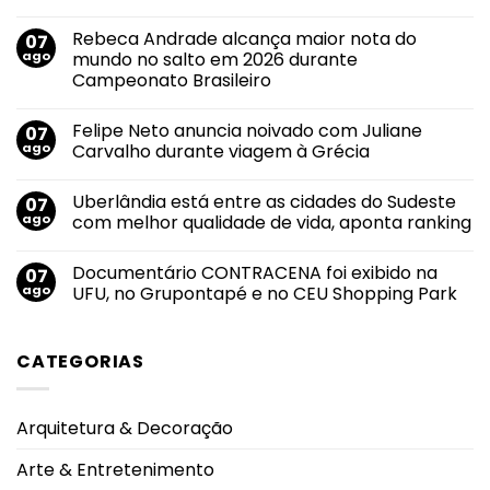
Nenhum
comentário
Rebeca Andrade alcança maior nota do
07
em
Agosto
ago
mundo no salto em 2026 durante
Lilás
Campeonato Brasileiro
2026:
transformar
Nenhum
conscientização
comentário
em
Felipe Neto anuncia noivado com Juliane
07
em
proteção
Rebeca
ago
Carvalho durante viagem à Grécia
Andrade
alcança
Nenhum
maior
comentário
Uberlândia está entre as cidades do Sudeste
07
nota
em
do
Felipe
ago
com melhor qualidade de vida, aponta ranking
mundo
Neto
no
anuncia
Nenhum
salto
noivado
comentário
Documentário CONTRACENA foi exibido na
07
em
com
em
2026
Juliane
Uberlândia
ago
UFU, no Grupontapé e no CEU Shopping Park
durante
Carvalho
está
Campeonato
durante
entre
Nenhum
Brasileiro
viagem
as
comentário
à
cidades
em
CATEGORIAS
Grécia
do
Documentário
Sudeste
CONTRACENA
com
foi
melhor
exibido
qualidade
na
Arquitetura & Decoração
de
UFU,
vida,
no
aponta
Grupontapé
Arte & Entretenimento
ranking
e
no