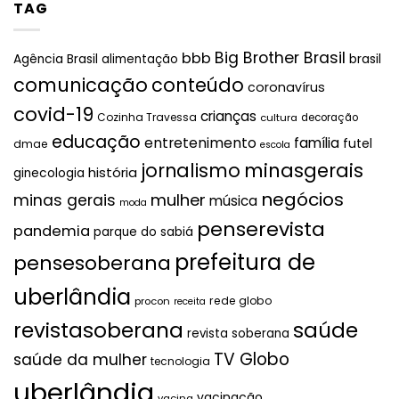
TAG
Big Brother Brasil
bbb
brasil
Agência Brasil
alimentação
comunicação
conteúdo
coronavírus
covid-19
crianças
Cozinha Travessa
cultura
decoração
educação
entretenimento
família
futel
dmae
escola
jornalismo
minasgerais
história
ginecologia
negócios
mulher
minas gerais
música
moda
penserevista
pandemia
parque do sabiá
prefeitura de
pensesoberana
uberlândia
rede globo
procon
receita
revistasoberana
saúde
revista soberana
TV Globo
saúde da mulher
tecnologia
uberlândia
vacinação
vacina