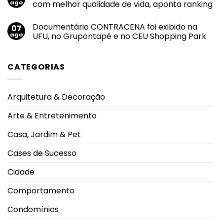
do
Felipe
ago
com melhor qualidade de vida, aponta ranking
mundo
Neto
no
anuncia
Nenhum
salto
noivado
comentário
Documentário CONTRACENA foi exibido na
07
em
com
em
2026
Juliane
Uberlândia
ago
UFU, no Grupontapé e no CEU Shopping Park
durante
Carvalho
está
Campeonato
durante
entre
Nenhum
Brasileiro
viagem
as
comentário
à
cidades
em
CATEGORIAS
Grécia
do
Documentário
Sudeste
CONTRACENA
com
foi
melhor
exibido
qualidade
na
Arquitetura & Decoração
de
UFU,
vida,
no
aponta
Grupontapé
Arte & Entretenimento
ranking
e
no
CEU
Casa, Jardim & Pet
Shopping
Park
Cases de Sucesso
Cidade
Comportamento
Condomínios