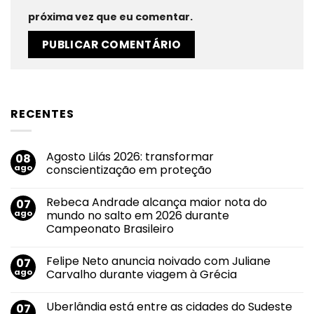
próxima vez que eu comentar.
RECENTES
Agosto Lilás 2026: transformar
08
ago
conscientização em proteção
Nenhum
comentário
Rebeca Andrade alcança maior nota do
07
em
Agosto
ago
mundo no salto em 2026 durante
Lilás
Campeonato Brasileiro
2026:
transformar
Nenhum
conscientização
comentário
em
Felipe Neto anuncia noivado com Juliane
07
em
proteção
Rebeca
ago
Carvalho durante viagem à Grécia
Andrade
alcança
Nenhum
maior
comentário
Uberlândia está entre as cidades do Sudeste
07
nota
em