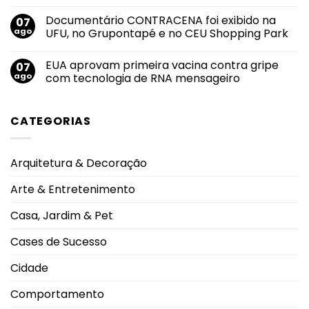
no
anuncia
Nenhum
salto
noivado
comentário
Documentário CONTRACENA foi exibido na
07
em
com
em
2026
Juliane
Uberlândia
ago
UFU, no Grupontapé e no CEU Shopping Park
durante
Carvalho
está
Campeonato
durante
entre
Nenhum
Brasileiro
viagem
as
comentário
EUA aprovam primeira vacina contra gripe
07
à
cidades
em
Grécia
do
Documentário
ago
com tecnologia de RNA mensageiro
Sudeste
CONTRACENA
com
foi
Nenhum
melhor
exibido
comentário
qualidade
na
em
CATEGORIAS
de
UFU,
EUA
vida,
no
aprovam
aponta
Grupontapé
primeira
ranking
e
vacina
no
contra
Arquitetura & Decoração
CEU
gripe
Shopping
com
Park
tecnologia
Arte & Entretenimento
de
RNA
mensageiro
Casa, Jardim & Pet
Cases de Sucesso
Cidade
Comportamento