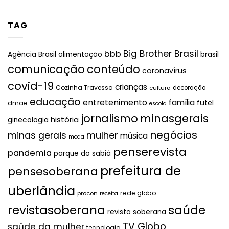
TAG
Big Brother Brasil
bbb
brasil
Agência Brasil
alimentação
comunicação
conteúdo
coronavírus
covid-19
crianças
Cozinha Travessa
cultura
decoração
educação
entretenimento
família
futel
dmae
escola
jornalismo
minasgerais
história
ginecologia
negócios
mulher
minas gerais
música
moda
penserevista
pandemia
parque do sabiá
prefeitura de
pensesoberana
uberlândia
rede globo
procon
receita
revistasoberana
saúde
revista soberana
TV Globo
saúde da mulher
tecnologia