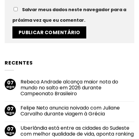
Salvar meus dados neste navegador para a
próxima vez que eu comentar.
RECENTES
Rebeca Andrade alcança maior nota do
07
ago
mundo no salto em 2026 durante
Campeonato Brasileiro
Nenhum
comentário
Felipe Neto anuncia noivado com Juliane
07
em
Rebeca
ago
Carvalho durante viagem à Grécia
Andrade
alcança
Nenhum
maior
comentário
Uberlândia está entre as cidades do Sudeste
07
nota
em
do
Felipe
ago
com melhor qualidade de vida, aponta ranking
mundo
Neto