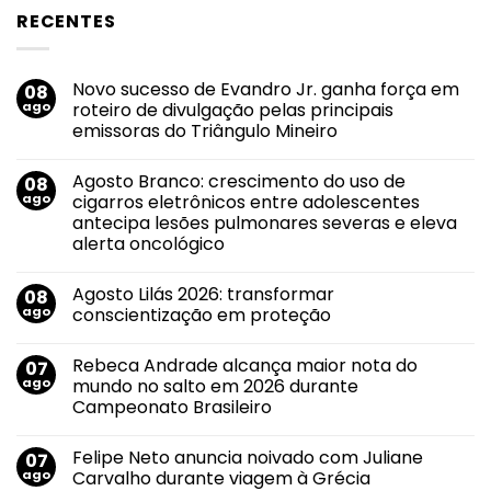
RECENTES
Novo sucesso de Evandro Jr. ganha força em
08
ago
roteiro de divulgação pelas principais
emissoras do Triângulo Mineiro
Nenhum
comentário
Agosto Branco: crescimento do uso de
08
em
Novo
ago
cigarros eletrônicos entre adolescentes
sucesso
antecipa lesões pulmonares severas e eleva
de
Evandro
alerta oncológico
Jr.
ganha
Nenhum
força
comentário
Agosto Lilás 2026: transformar
08
em
em
Agosto
roteiro
ago
conscientização em proteção
Branco:
de
crescimento
divulgação
Nenhum
do
pelas
comentário
Rebeca Andrade alcança maior nota do
07
uso
em
principais
de
Agosto
emissoras
ago
mundo no salto em 2026 durante
cigarros
Lilás
do
Campeonato Brasileiro
eletrônicos
2026:
Triângulo
entre
transformar
Mineiro
Nenhum
adolescentes
conscientização
comentário
antecipa
em
Felipe Neto anuncia noivado com Juliane
07
em
lesões
proteção
Rebeca
ago
Carvalho durante viagem à Grécia
pulmonares
Andrade