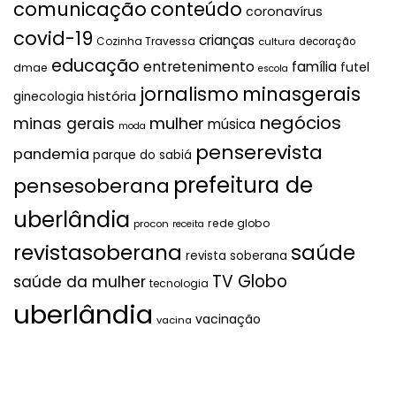
comunicação
conteúdo
coronavírus
covid-19
crianças
Cozinha Travessa
cultura
decoração
educação
entretenimento
família
futel
dmae
escola
jornalismo
minasgerais
história
ginecologia
negócios
mulher
minas gerais
música
moda
penserevista
pandemia
parque do sabiá
prefeitura de
pensesoberana
uberlândia
rede globo
procon
receita
revistasoberana
saúde
revista soberana
TV Globo
saúde da mulher
tecnologia
uberlândia
vacinação
vacina