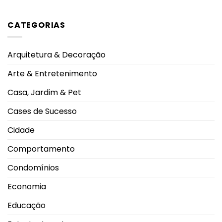
severas
alcança
Nenhum
e
maior
comentário
eleva
nota
em
alerta
CATEGORIAS
do
Felipe
oncológico
mundo
Neto
no
anuncia
salto
noivado
em
com
Arquitetura & Decoração
2026
Juliane
durante
Carvalho
Campeonato
durante
Arte & Entretenimento
Brasileiro
viagem
à
Grécia
Casa, Jardim & Pet
Cases de Sucesso
Cidade
Comportamento
Condomínios
Economia
Educação