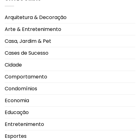
Aranha
e
lidera
boa
procura
convivência
nos
durante
Arquitetura & Decoração
cinemas
os
de
dias
Uberlândia
mais
Arte & Entretenimento
e
quentes
impulsiona
movimento
Casa, Jardim & Pet
nas
salas
de
Cases de Sucesso
exibição
Cidade
Comportamento
Condomínios
Economia
Educação
Entretenimento
Esportes