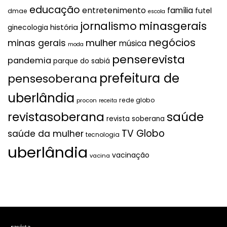
educação
entretenimento
família
futel
dmae
escola
jornalismo
minasgerais
história
ginecologia
negócios
mulher
minas gerais
música
moda
penserevista
pandemia
parque do sabiá
prefeitura de
pensesoberana
uberlândia
rede globo
procon
receita
revistasoberana
saúde
revista soberana
TV Globo
saúde da mulher
tecnologia
uberlândia
vacinação
vacina