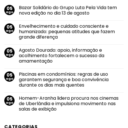
Bazar Solidário do Grupo Luta Pela Vida tem
05
ago
nova edição no dia 13 de agosto
Nenhum
comentário
Envelhecimento e cuidado consciente e
05
em
Bazar
ago
humanizado: pequenas atitudes que fazem
Solidário
grande diferença
do
Grupo
Nenhum
Luta
comentário
Pela
Agosto Dourado: apoio, informação e
05
em
Vida
Envelhecimento
ago
acolhimento fortalecem o sucesso da
tem
e
nova
amamentação
cuidado
edição
consciente
no
Nenhum
e
dia
comentário
humanizado:
Piscinas em condomínios: regras de uso
05
em
13
pequenas
Agosto
de
ago
garantem segurança e boa convivência
atitudes
Dourado:
agosto
que
durante os dias mais quentes
apoio,
fazem
informação
grande
Nenhum
e
diferença
comentário
acolhimento
Homem-Aranha lidera procura nos cinemas
05
em
fortalecem
Piscinas
ago
de Uberlândia e impulsiona movimento nas
o
em
sucesso
salas de exibição
condomínios:
da
regras
amamentação
Nenhum
de
comentário
uso
em
garantem
CATEGORIAS
Homem-
segurança