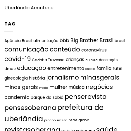
Uberlândia Acontece
TAG
Big Brother Brasil
bbb
brasil
Agência Brasil
alimentação
comunicação
conteúdo
coronavírus
covid-19
crianças
Cozinha Travessa
cultura
decoração
educação
entretenimento
família
futel
dmae
escola
jornalismo
minasgerais
história
ginecologia
negócios
mulher
minas gerais
música
moda
penserevista
pandemia
parque do sabiá
prefeitura de
pensesoberana
uberlândia
rede globo
procon
receita
revistasoberana
saúde
revista soberana