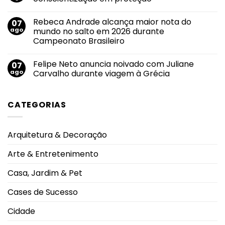
Branco:
de
crescimento
divulgação
Nenhum
do
pelas
comentário
Rebeca Andrade alcança maior nota do
07
uso
em
principais
de
Agosto
emissoras
ago
mundo no salto em 2026 durante
cigarros
Lilás
do
Campeonato Brasileiro
eletrônicos
2026:
Triângulo
entre
transformar
Mineiro
Nenhum
adolescentes
conscientização
comentário
antecipa
em
Felipe Neto anuncia noivado com Juliane
07
em
lesões
proteção
Rebeca
ago
Carvalho durante viagem à Grécia
pulmonares
Andrade
severas
alcança
Nenhum
e
maior
comentário
eleva
nota
em
alerta
CATEGORIAS
do
Felipe
oncológico
mundo
Neto
no
anuncia
salto
noivado
em
com
Arquitetura & Decoração
2026
Juliane
durante
Carvalho
Campeonato
durante
Arte & Entretenimento
Brasileiro
viagem
à
Grécia
Casa, Jardim & Pet
Cases de Sucesso
Cidade