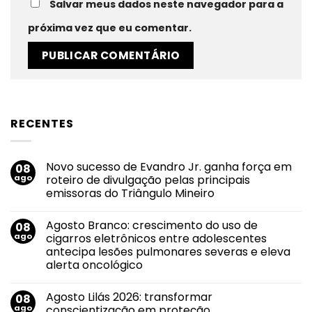
Salvar meus dados neste navegador para a
próxima vez que eu comentar.
RECENTES
Novo sucesso de Evandro Jr. ganha força em
08
ago
roteiro de divulgação pelas principais
emissoras do Triângulo Mineiro
Nenhum
comentário
Agosto Branco: crescimento do uso de
08
em
Novo
ago
cigarros eletrônicos entre adolescentes
sucesso
antecipa lesões pulmonares severas e eleva
de
Evandro
alerta oncológico
Jr.
ganha
Nenhum
força
comentário
Agosto Lilás 2026: transformar
08
em
em
Agosto
roteiro
ago
conscientização em proteção