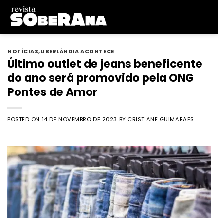
Skip
to
content
NOTÍCIAS
,
UBERLÂNDIA ACONTECE
Último outlet de jeans beneficente
do ano será promovido pela ONG
Pontes de Amor
POSTED ON
14 DE NOVEMBRO DE 2023
BY
CRISTIANE GUIMARÃES