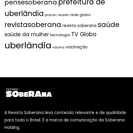
prefeitura de
pensesoberana
uberlândia
rede globo
procon
receita
revistasoberana
saúde
revista soberana
TV Globo
saúde da mulher
tecnologia
uberlândia
vacinação
vacina
A Revista Soberana leva conteúdo relevante e de qualidade
para todo o Brasil. É a marca de comunicação da Soberana
Holding.