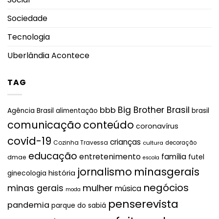
Sociedade
Tecnologia
Uberlândia Acontece
TAG
Big Brother Brasil
bbb
brasil
Agência Brasil
alimentação
comunicação
conteúdo
coronavírus
covid-19
crianças
Cozinha Travessa
cultura
decoração
educação
entretenimento
família
futel
dmae
escola
jornalismo
minasgerais
história
ginecologia
negócios
mulher
minas gerais
música
moda
penserevista
pandemia
parque do sabiá