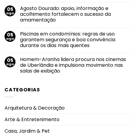
Nenhum
Luta
comentário
Pela
Agosto Dourado: apoio, informação e
05
em
Vida
Envelhecimento
ago
acolhimento fortalecem o sucesso da
tem
e
nova
amamentação
cuidado
edição
consciente
no
Nenhum
e
dia
comentário
humanizado:
Piscinas em condomínios: regras de uso
05
em
13
pequenas
Agosto
de
ago
garantem segurança e boa convivência
atitudes
Dourado:
agosto
que
durante os dias mais quentes
apoio,
fazem
informação
grande
Nenhum
e
diferença
comentário
acolhimento
Homem-Aranha lidera procura nos cinemas
05
em
fortalecem
Piscinas
ago
de Uberlândia e impulsiona movimento nas
o
em
sucesso
salas de exibição
condomínios:
da
regras
amamentação
Nenhum
de
comentário
uso
em
garantem
CATEGORIAS
Homem-
segurança
Aranha
e
lidera
boa
procura
convivência
nos
durante
Arquitetura & Decoração
cinemas
os
de
dias
Uberlândia
mais
Arte & Entretenimento
e
quentes
impulsiona
movimento
Casa, Jardim & Pet
nas
salas