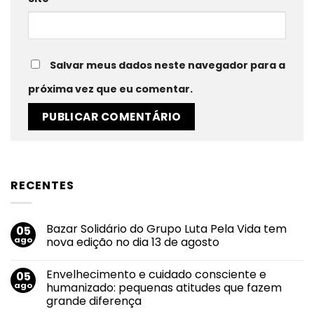
Salvar meus dados neste navegador para a
próxima vez que eu comentar.
RECENTES
Bazar Solidário do Grupo Luta Pela Vida tem
05
ago
nova edição no dia 13 de agosto
Nenhum
comentário
Envelhecimento e cuidado consciente e
05
em
Bazar
ago
humanizado: pequenas atitudes que fazem
Solidário
grande diferença
do
Grupo