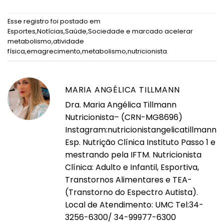
Esse registro foi postado em
Esportes
,
Notícias
,
Saúde
,
Sociedade
e marcado
acelerar
metabolismo
,
atividade
física
,
emagrecimento
,
metabolismo
,
nutricionista
.
MARIA ANGÉLICA TILLMANN
Dra. Maria Angélica Tillmann
Nutricionista– (CRN-MG8696)
Instagram:nutricionistangelicatillmann
Esp. Nutrição Clínica Instituto Passo 1 e
mestrando pela IFTM. Nutricionista
Clínica: Adulto e Infantil, Esportiva,
Transtornos Alimentares e TEA-
(Transtorno do Espectro Autista).
Local de Atendimento: UMC Tel:34-
3256-6300/ 34-99977-6300