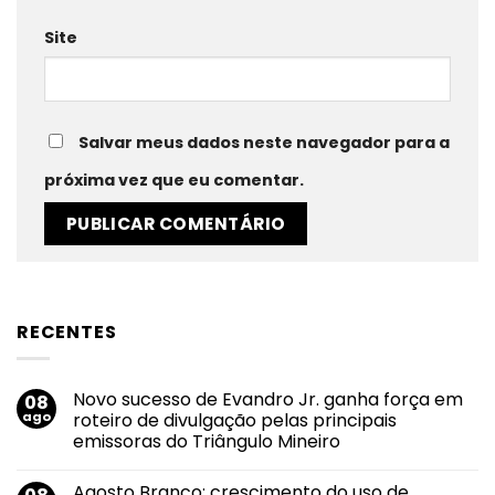
Site
Salvar meus dados neste navegador para a
próxima vez que eu comentar.
RECENTES
Novo sucesso de Evandro Jr. ganha força em
08
ago
roteiro de divulgação pelas principais
emissoras do Triângulo Mineiro
Nenhum
comentário
Agosto Branco: crescimento do uso de
em