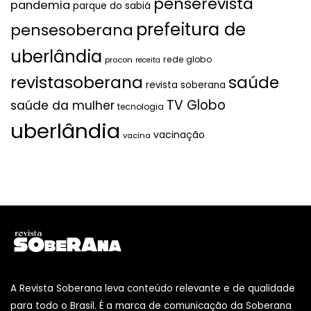
penserevista
pandemia
parque do sabiá
prefeitura de
pensesoberana
uberlândia
rede globo
procon
receita
revistasoberana
saúde
revista soberana
TV Globo
saúde da mulher
tecnologia
uberlândia
vacinação
vacina
A Revista Soberana leva conteúdo relevante e de qualidade
para todo o Brasil. É a marca de comunicação da Soberana