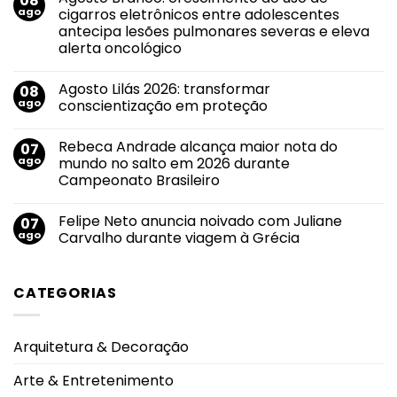
08
Novo
ago
cigarros eletrônicos entre adolescentes
sucesso
antecipa lesões pulmonares severas e eleva
de
Evandro
alerta oncológico
Jr.
ganha
Nenhum
força
comentário
Agosto Lilás 2026: transformar
08
em
em
Agosto
roteiro
ago
conscientização em proteção
Branco:
de
crescimento
divulgação
Nenhum
do
pelas
comentário
Rebeca Andrade alcança maior nota do
07
uso
em
principais
de
Agosto
emissoras
ago
mundo no salto em 2026 durante
cigarros
Lilás
do
Campeonato Brasileiro
eletrônicos
2026:
Triângulo
entre
transformar
Mineiro
Nenhum
adolescentes
conscientização
comentário
antecipa
em
Felipe Neto anuncia noivado com Juliane
07
em
lesões
proteção
Rebeca
ago
Carvalho durante viagem à Grécia
pulmonares
Andrade
severas
alcança
Nenhum
e
maior
comentário
eleva
nota
em
alerta
CATEGORIAS
do
Felipe
oncológico
mundo
Neto
no
anuncia
salto
noivado
em
com
Arquitetura & Decoração
2026
Juliane
durante
Carvalho
Campeonato
durante
Arte & Entretenimento
Brasileiro
viagem
à