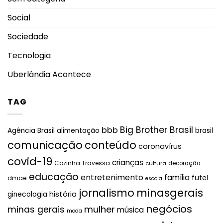
Social
Sociedade
Tecnologia
Uberlândia Acontece
TAG
Big Brother Brasil
bbb
brasil
Agência Brasil
alimentação
comunicação
conteúdo
coronavírus
covid-19
crianças
Cozinha Travessa
cultura
decoração
educação
entretenimento
família
futel
dmae
escola
jornalismo
minasgerais
história
ginecologia
negócios
mulher
minas gerais
música
moda