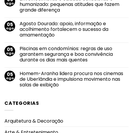
Bazar
ago
humanizado: pequenas atitudes que fazem
Solidário
grande diferença
do
Grupo
Nenhum
Luta
comentário
Pela
Agosto Dourado: apoio, informação e
05
em
Vida
Envelhecimento
ago
acolhimento fortalecem o sucesso da
tem
e
nova
amamentação
cuidado
edição
consciente
no
Nenhum
e
dia
comentário
humanizado:
Piscinas em condomínios: regras de uso
05
em
13
pequenas
Agosto
de
ago
garantem segurança e boa convivência
atitudes
Dourado:
agosto
que
durante os dias mais quentes
apoio,
fazem
informação
grande
Nenhum
e
diferença
comentário
acolhimento
Homem-Aranha lidera procura nos cinemas
05
em
fortalecem
Piscinas
ago
de Uberlândia e impulsiona movimento nas
o
em
sucesso
salas de exibição
condomínios:
da
regras
amamentação
Nenhum
de
comentário
uso
em
garantem
CATEGORIAS
Homem-
segurança
Aranha
e
lidera
boa
procura
convivência
nos
durante
Arquitetura & Decoração
cinemas
os
de
dias
Uberlândia
mais
Arte & Entretenimento
e