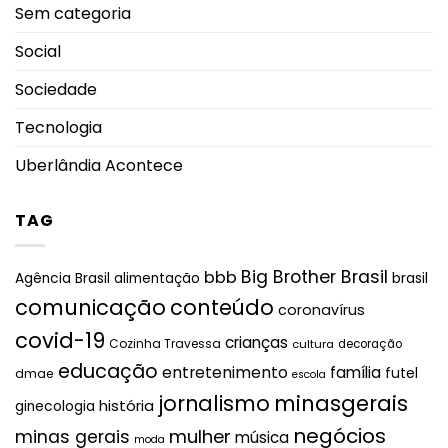
Sem categoria
Social
Sociedade
Tecnologia
Uberlândia Acontece
TAG
Big Brother Brasil
bbb
brasil
Agência Brasil
alimentação
comunicação
conteúdo
coronavírus
covid-19
crianças
Cozinha Travessa
cultura
decoração
educação
entretenimento
família
futel
dmae
escola
jornalismo
minasgerais
história
ginecologia
negócios
mulher
minas gerais
música
moda