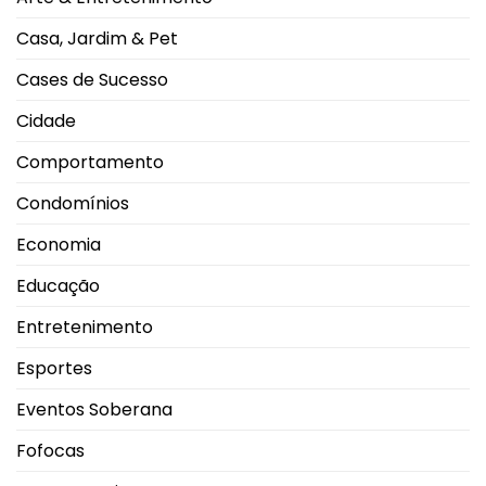
quentes
impulsiona
movimento
Casa, Jardim & Pet
nas
salas
de
Cases de Sucesso
exibição
Cidade
Comportamento
Condomínios
Economia
Educação
Entretenimento
Esportes
Eventos Soberana
Fofocas