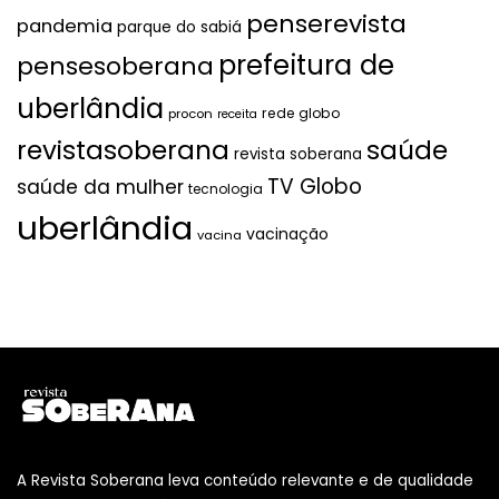
penserevista
pandemia
parque do sabiá
prefeitura de
pensesoberana
uberlândia
rede globo
procon
receita
revistasoberana
saúde
revista soberana
TV Globo
saúde da mulher
tecnologia
uberlândia
vacinação
vacina
A Revista Soberana leva conteúdo relevante e de qualidade