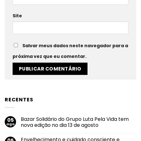
Site
Salvar meus dados neste navegador para a
próxima vez que eu comentar.
RECENTES
Bazar Solidário do Grupo Luta Pela Vida tem
05
ago
nova edição no dia 13 de agosto
Nenhum
comentário
Envelhecimento e cuidado consciente e
05
em