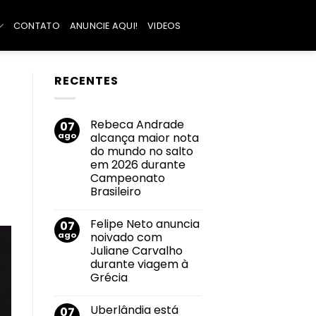
CONTATO
ANUNCIE AQUI!
VIDEOS
RECENTES
Rebeca Andrade
07
ago
alcança maior nota
do mundo no salto
em 2026 durante
Campeonato
Brasileiro
Nenhum
comentário
Felipe Neto anuncia
07
em
Rebeca
ago
noivado com
Andrade
Juliane Carvalho
alcança
maior
durante viagem à
nota
Grécia
do
mundo
Nenhum
no
comentário
salto
Uberlândia está
07
em
em