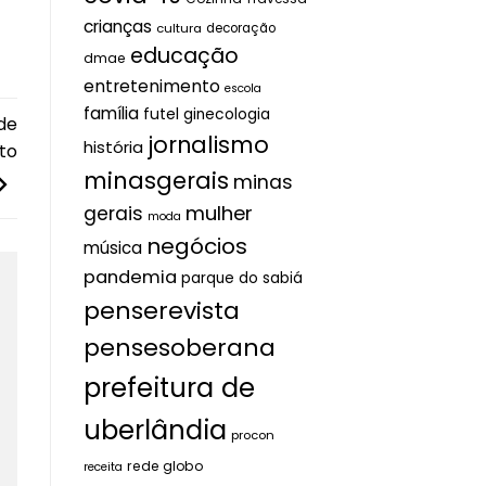
crianças
cultura
decoração
educação
dmae
entretenimento
escola
família
futel
ginecologia
de
jornalismo
história
to
minasgerais
minas
mulher
gerais
moda
negócios
música
pandemia
parque do sabiá
penserevista
pensesoberana
prefeitura de
uberlândia
procon
rede globo
receita