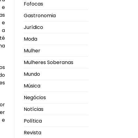
Fofocas
 e
as
Gastronomia
 e
Jurídico
 a
té
Moda
na
Mulher
Mulheres Soberanas
os
Mundo
do
es
Música
Negócios
or
Notícias
er
o e
Política
Revista