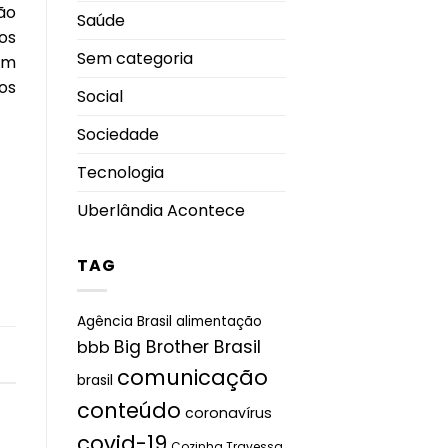
ão
Saúde
os
Sem categoria
em
os
Social
Sociedade
Tecnologia
Uberlândia Acontece
TAG
Agência Brasil
alimentação
Big Brother Brasil
bbb
comunicação
brasil
conteúdo
coronavírus
covid-19
Cozinha Travessa