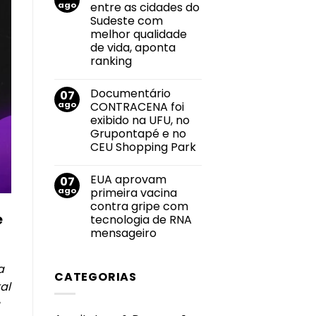
Felipe
ago
entre as cidades do
2026
Neto
durante
Sudeste com
anuncia
Campeonato
noivado
melhor qualidade
Brasileiro
com
de vida, aponta
Juliane
Carvalho
ranking
durante
Nenhum
viagem
comentário
à
Documentário
07
em
Grécia
Uberlândia
ago
CONTRACENA foi
está
exibido na UFU, no
entre
as
Grupontapé e no
cidades
CEU Shopping Park
do
Sudeste
Nenhum
com
comentário
melhor
EUA aprovam
07
em
qualidade
Documentário
ago
primeira vacina
de
CONTRACENA
vida,
contra gripe com
foi
aponta
e
exibido
tecnologia de RNA
ranking
na
mensageiro
UFU,
no
Nenhum
Grupontapé
comentário
e
em
a
no
CATEGORIAS
EUA
CEU
aprovam
al
Shopping
primeira
Park
vacina
contra