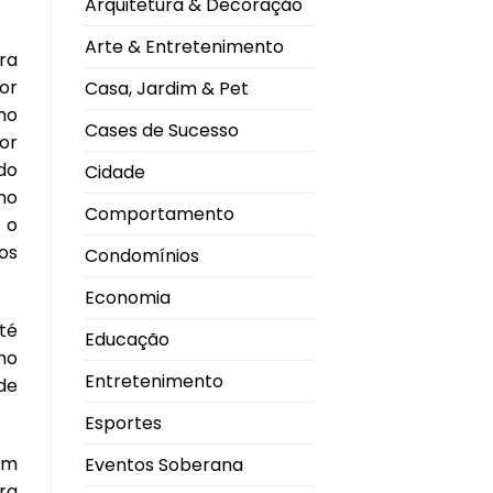
Arquitetura & Decoração
gripe
com
tecnologia
Arte & Entretenimento
de
ra
RNA
mensageiro
or
Casa, Jardim & Pet
mo
Cases de Sucesso
or
do
Cidade
no
Comportamento
 o
os
Condomínios
Economia
té
Educação
no
Entretenimento
 de
Esportes
em
Eventos Soberana
ra