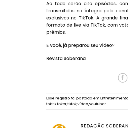
Ao todo serão oito episódios, c
transmitidos na íntegra pelo cana
exclusivos no TikTok. A grande fi
formato de live via TikTok, com vot
prêmios.
E você, já preparou seu vídeo?
Revista Soberana
Esse registro foi postado em
Entreteniment
tok
,
tik toker
,
tiktok
,
vídeo
,
youtuber
.
REDAÇÃO SOBERA