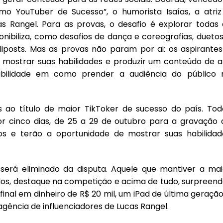
ximo YouTuber de Sucesso”, o humorista Isaías, a atriz
cas Rangel. Para as provas, o desafio é explorar todas 
nibiliza, como desafios de dança e coreografias, duetos
iposts. Mas as provas não param por ai: os aspirantes
o mostrar suas habilidades e produzir um conteúdo de a
abilidade em como prender a audiência do público 
s ao título de maior TikToker de sucesso do país. Tod
r cinco dias, de 25 a 29 de outubro para a gravação 
fios e terão a oportunidade de mostrar suas habilidad
será eliminado da disputa. Aquele que mantiver a mai
dos, destaque na competição e acima de tudo, surpreend
final em dinheiro de R$ 20 mil, um iPad de última geraçã
agência de influenciadores de Lucas Rangel.