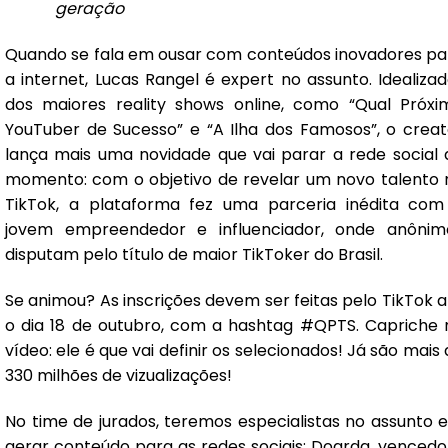
geração
Quando se fala em ousar com conteúdos inovadores pa
a internet,
Lucas Rangel
é expert no assunto. Idealizad
dos maiores reality shows online, como “Qual Próxi
YouTuber de Sucesso” e “A Ilha dos Famosos”, o creat
lança mais uma novidade que vai parar a rede social 
momento: com o objetivo de revelar um novo talento 
TikTok, a plataforma fez uma parceria inédita com
jovem empreendedor e influenciador, onde anônim
disputam pelo título de maior TikToker do Brasil.
Se animou? As inscrições devem ser feitas pelo TikTok a
o dia 18 de outubro, com a hashtag
#QPTS
. Capriche 
vídeo: ele é que vai definir os selecionados! Já são mais
330 milhões de vizualizações!
No time de jurados, teremos especialistas no assunto 
gerar conteúdo para as redes sociais: Doarda, vencedo