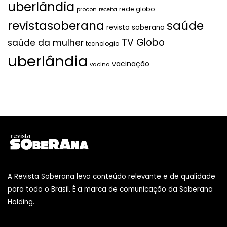
uberlândia
rede globo
procon
receita
revistasoberana
saúde
revista soberana
TV Globo
saúde da mulher
tecnologia
uberlândia
vacinação
vacina
A Revista Soberana leva conteúdo relevante e de qualidade
para todo o Brasil. É a marca de comunicação da Soberana
Holding.