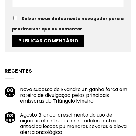
Salvar meus dados neste navegador para a
próxima vez que eu comentar.
RECENTES
Novo sucesso de Evandro Jr. ganha força em
08
ago
roteiro de divulgação pelas principais
emissoras do Triângulo Mineiro
Nenhum
comentário
Agosto Branco: crescimento do uso de
08
em
Novo
ago
cigarros eletrônicos entre adolescentes
sucesso
antecipa lesões pulmonares severas e eleva
de
Evandro
alerta oncológico
Jr.