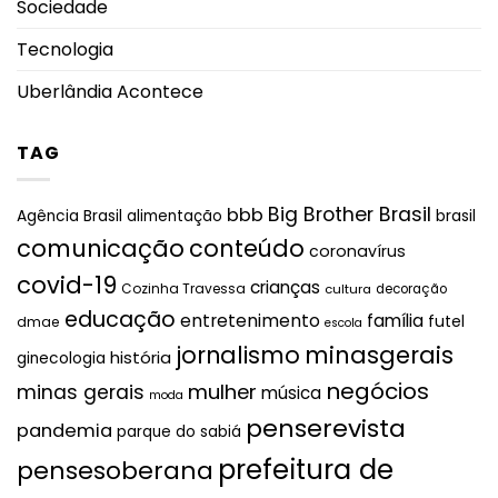
Sociedade
Tecnologia
Uberlândia Acontece
TAG
Big Brother Brasil
bbb
brasil
Agência Brasil
alimentação
comunicação
conteúdo
coronavírus
covid-19
crianças
Cozinha Travessa
cultura
decoração
educação
entretenimento
família
futel
dmae
escola
jornalismo
minasgerais
história
ginecologia
negócios
mulher
minas gerais
música
moda
penserevista
pandemia
parque do sabiá
prefeitura de
pensesoberana