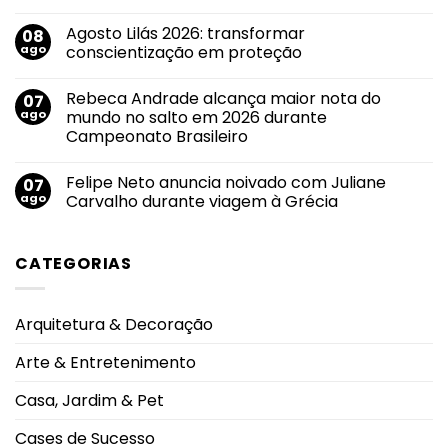
ganha
Nenhum
força
comentário
Agosto Lilás 2026: transformar
08
em
em
Agosto
roteiro
ago
conscientização em proteção
Branco:
de
crescimento
divulgação
Nenhum
do
pelas
comentário
Rebeca Andrade alcança maior nota do
07
uso
em
principais
de
Agosto
emissoras
ago
mundo no salto em 2026 durante
cigarros
Lilás
do
Campeonato Brasileiro
eletrônicos
2026:
Triângulo
entre
transformar
Mineiro
Nenhum
adolescentes
conscientização
comentário
antecipa
em
Felipe Neto anuncia noivado com Juliane
07
em
lesões
proteção
Rebeca
ago
Carvalho durante viagem à Grécia
pulmonares
Andrade
severas
alcança
Nenhum
e
maior
comentário
eleva
nota
em
alerta
CATEGORIAS
do
Felipe
oncológico
mundo
Neto
no
anuncia
salto
noivado
em
com
Arquitetura & Decoração
2026
Juliane
durante
Carvalho
Campeonato
durante
Arte & Entretenimento
Brasileiro
viagem
à
Grécia
Casa, Jardim & Pet
Cases de Sucesso