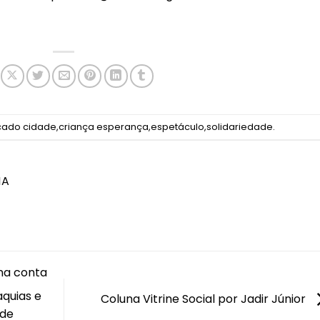
cado
cidade
,
criança esperança
,
espetáculo
,
solidariedade
.
NA
na conta
quias e
Coluna Vitrine Social por Jadir Júnior
 de