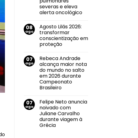
pulmonares
roteiro
de
severas e eleva
divulgação
alerta oncológico
pelas
principais
Nenhum
emissoras
comentário
do
Agosto Lilás 2026:
08
em
Triângulo
Agosto
ago
transformar
Mineiro
Branco:
conscientização em
crescimento
do
proteção
uso
de
Nenhum
cigarros
comentário
Rebeca Andrade
07
em
eletrônicos
Agosto
entre
ago
alcança maior nota
Lilás
adolescentes
do mundo no salto
2026:
antecipa
transformar
lesões
em 2026 durante
conscientização
pulmonares
Campeonato
em
severas
proteção
e
Brasileiro
eleva
Nenhum
alerta
comentário
oncológico
Felipe Neto anuncia
07
em
Rebeca
ago
noivado com
Andrade
Juliane Carvalho
alcança
maior
durante viagem à
nota
Grécia
do
mundo
Nenhum
do
no
comentário
salto