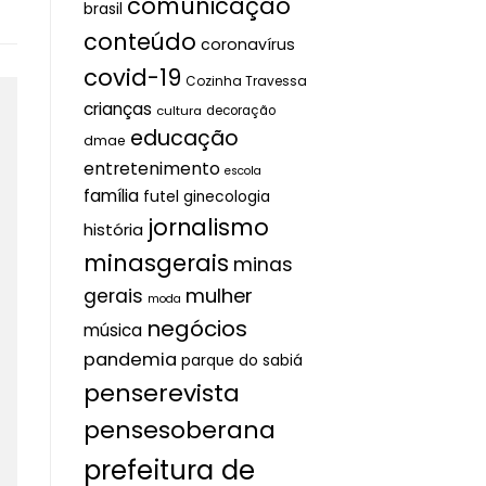
comunicação
brasil
conteúdo
coronavírus
covid-19
Cozinha Travessa
crianças
cultura
decoração
educação
dmae
entretenimento
escola
família
futel
ginecologia
jornalismo
história
minasgerais
minas
mulher
gerais
moda
negócios
música
pandemia
parque do sabiá
penserevista
pensesoberana
prefeitura de