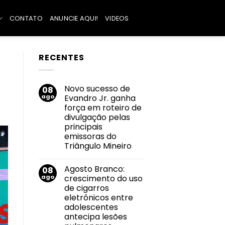
CONTATO
ANUNCIE AQUI!
VIDEOS
RECENTES
Novo sucesso de
08
ago
Evandro Jr. ganha
força em roteiro de
divulgação pelas
principais
emissoras do
Triângulo Mineiro
Nenhum
comentário
Agosto Branco:
08
em
Novo
ago
crescimento do uso
sucesso
de cigarros
de
Evandro
eletrônicos entre
Jr.
adolescentes
ganha
força
antecipa lesões
em