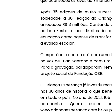
que aconteceu através da Emenda Po
Após 35 edições de muito suces
sociedade, a 36ª edição do Crian
arrecadou R$13 milhões. Contando 
ao bem-estar e aos direitos da c
educação como agente de transfor
a evasão escolar.
O espetáculo contou até com uma tr
na voz de Luan Santana e com um ar
Para a gravação, participaram, re
projeto social da Fundação OSB.
O Criança Esperança já investiu ma
nos 36 anos de história, o que ben
em todo o país. No ano de 2021, 105
campanha. Quem quiser co
www.criancaesperanca.com.br ou p