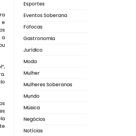
Esportes
ra
Eventos Soberana
 e
Fofocas
os
 a
Gastronomia
ou
Jurídico
Moda
”,
Mulher
a.
lo
Mulheres Soberanas
Mundo
os
Música
es
la
Negócios
te
Notícias