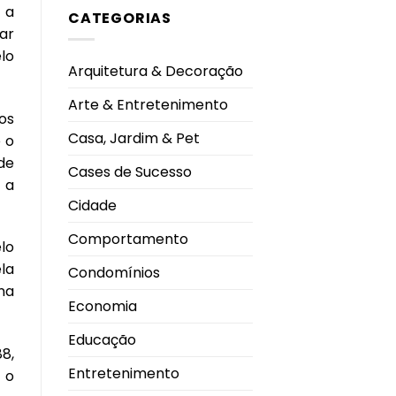
em
 a
em
CATEGORIAS
Felipe
2026
Neto
sar
durante
anuncia
Campeonato
noivado
lo
Brasileiro
com
Arquitetura & Decoração
Juliane
Carvalho
durante
Arte & Entretenimento
viagem
os
à
Grécia
Casa, Jardim & Pet
 o
de
Cases de Sucesso
 a
Cidade
Comportamento
lo
la
Condomínios
na
Economia
Educação
8,
Entretenimento
 o