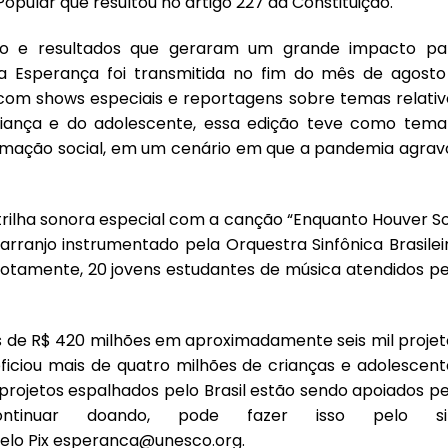
pular que resultou no artigo 227 da Constituição.
so e resultados que geraram um grande impacto pa
ça Esperança foi transmitida no fim do mês de agosto
com shows especiais e reportagens sobre temas relativ
riança e do adolescente, essa edição teve como tema
mação social, em um cenário em que a pandemia agrav
ilha sonora especial com a canção “Enquanto Houver Sol
ranjo instrumentado pela Orquestra Sinfônica Brasileir
motamente, 20 jovens estudantes de música atendidos pe
is de R$ 420 milhões em aproximadamente seis mil projet
eficiou mais de quatro milhões de crianças e adolescent
 projetos espalhados pelo Brasil estão sendo apoiados pe
ntinuar doando, pode fazer isso pelo si
elo Pix esperanca@unesco.org.