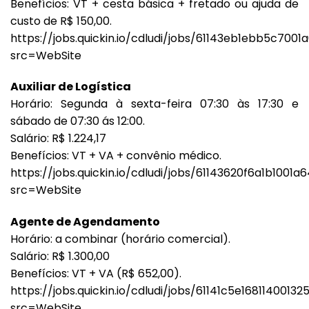
Benefícios: VT + cesta básica + fretado ou ajuda de
custo de R$ 150,00.
https://jobs.quickin.io/cdludi/jobs/61143eb1ebb5c700
src=WebSite
Auxiliar de Logística
Horário: Segunda à sexta-feira 07:30 às 17:30 e
sábado de 07:30 ás 12:00.
Salário: R$ 1.224,17
Benefícios: VT + VA + convênio médico.
https://jobs.quickin.io/cdludi/jobs/61143620f6a1b1001a6
src=WebSite
Agente de Agendamento
Horário: a combinar (horário comercial).
Salário: R$ 1.300,00
Benefícios: VT + VA (R$ 652,00).
https://jobs.quickin.io/cdludi/jobs/61141c5e16811400132
src=WebSite