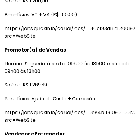
Salário: R$ 1.200,00.
Benefícios: VT + VA (R$ 150,00).
https://jobs.quickin.io/cdludi/jobs/60f0b183a15d0f001
src=WebSite
Promotor(a) de Vendas
Horário: Segunda à sexta: 09h00 às 18h00 e sábado:
09h00 às 13h00
Salário: R$ 1.269,39
Benefícios: Ajuda de Custo + Comissão.
https://jobs.quickin.io/cdludi/jobs/60e84b1f910906001
src=WebSite
Vendedor e Entregador